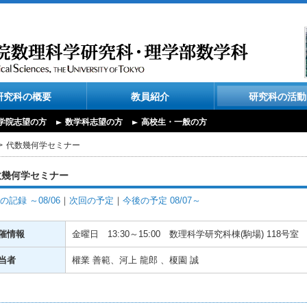
研究科の概要
教員紹介
研究科の活動
学院志望の方
数学科志望の方
高校生・一般の方
代数幾何学セミナー
数幾何学セミナー
の記録 ～08/06
｜
次回の予定
｜
今後の予定 08/07～
催情報
金曜日
13:30～15:00
数理科学研究科棟(駒場) 118号室
当者
權業 善範、河上 龍郎 、榎園 誠