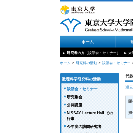
ホーム
研究者の方
（談話会・セミナー）
大
ホーム
研究科の活動
談話会・セミナー
代
数理科学研究科の活動
過去
談話会・セミナー
研究集会
開
公開講座
担
NISSAY Lecture Hall での
行事
今年度の訪問研究者