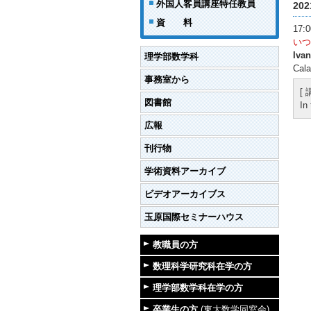
外国人客員講座特任教員
20
資 料
17
いつ
Iva
理学部数学科
Cala
事務室から
[
図書館
In
広報
刊行物
学術資料アーカイブ
ビデオアーカイブス
玉原国際セミナーハウス
教職員の方
数理科学研究科在学の方
理学部数学科在学の方
卒業生の方
(東大数学同窓会)