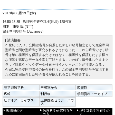
2019年06月13日(木)
16:50-18:35 数理科学研究科棟(駒場) 128号室
岡本 龍明 氏
(NTT)
完全準同型暗号 (Japanese)
[ 講演概要 ]
21世紀に入り、公開鍵暗号が発展した新しい暗号概念として完全準同
型暗号と関数型暗号が研究されるようになった．これら暗号では，暗
号は単に秘匿性を保証するだけではなく，秘匿性を保証したまま様々
な演算や高度なデータ検索を可能とする．いわば，暗号化したままク
ラウド計算やビックデータ検索を行うといったことが可能となる．
今回は完全準同型暗号の紹介を行う。この完全準同型暗号を実現する
ために前回紹介した格子暗号が使われることを紹介する。
理学部数学科
事務室から
図書館
広報
刊行物
学術資料アーカイブ
ビデオアーカイブス
玉原国際セミナーハウ
ス
教職員の方
数理科学研究科在学
理学部数学科在学の
の方
方