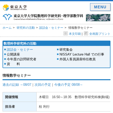
MENU
ホーム
研究科の活動
談話会・セミナー
情報数学セミナー
本文印刷
|
全画面プリント
数理科学研究科の活動
談話会・セミナー
研究集会
公開講座
NISSAY Lecture Hall での行事
今年度の訪問研究者
外国人客員講座特任教員
資 料
情報数学セミナー
過去の記録 ～08/07
｜
次回の予定
｜
今後の予定 08/08～
開催情報
木曜日
16:50～18:35
数理科学研究科棟(駒場) 1
担当者
桂 利行