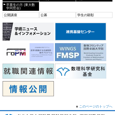
卒業生の方
(東大数
学同窓会)
公開講座
公募
学生の顕彰
このページのトップへ