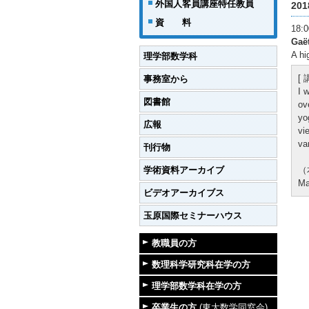
外国人客員講座特任教員
20
資 料
18
Gaë
A hi
理学部数学科
[
事務室から
I 
図書館
ov
yo
広報
vi
va
刊行物
学術資料アーカイブ
（
M
ビデオアーカイブス
玉原国際セミナーハウス
教職員の方
数理科学研究科在学の方
理学部数学科在学の方
卒業生の方
(東大数学同窓会)