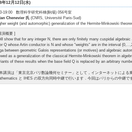
18年12月12日(水)
:00-19:00 数理科学研究科棟(駒場) 056号室
tan Chenevier 氏
(CNRS, Université Paris-Sud)
gher weight (and automorphic) generalization of the Hermite-Minkowski theo
 講演概要 ]
will show that for any integer N, there are only finitely many cuspidal algebra
er Q whose Artin conductor is N and whose "weights" are in the interval {0,...,
ga between geometric Galois representations (or motives) and algebraic auto
ewed as a generalization of the classical Hermite-Minkowski theorem in algebra
riants of these results when the base field Q is replaced by an arbitrary number
本講演は「東京北京パリ数論幾何セミナー」として，インターネットによる東大数理，Mor
athematics と IHES の双方向同時中継で行います．今回はパリからの中継で