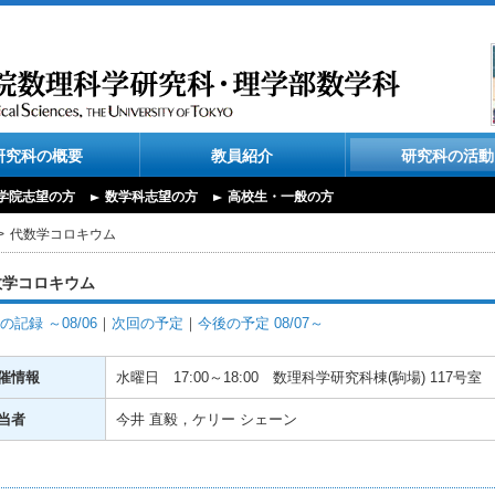
研究科の概要
教員紹介
研究科の活動
学院志望の方
数学科志望の方
高校生・一般の方
代数学コロキウム
数学コロキウム
の記録 ～08/06
｜
次回の予定
｜
今後の予定 08/07～
催情報
水曜日
17:00～18:00
数理科学研究科棟(駒場) 117号室
当者
今井 直毅，ケリー シェーン