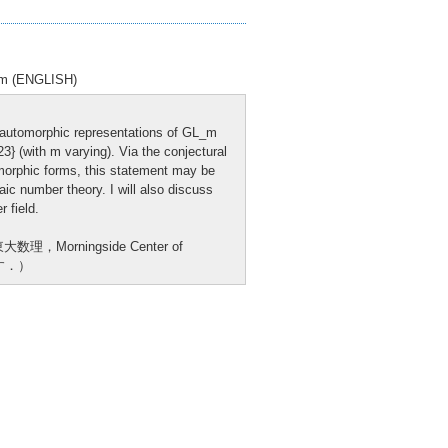
rem (ENGLISH)
ic automorphic representations of GL_m
23} (with m varying). Via the conjectural
morphic forms, this statement may be
ic number theory. I will also discuss
 field.
ningside Center of
す．）