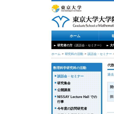
ホーム
研究者の方
（談話会・セミナー）
大
ホーム
研究科の活動
談話会・セミナー
代
数理科学研究科の活動
過去
談話会・セミナー
研究集会
開
公開講座
担
NISSAY Lecture Hall での
行事
今年度の訪問研究者