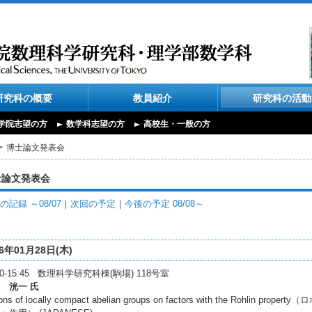
研究科の概要
教員紹介
研究科の活動
学院志望の方
数学科志望の方
高校生・一般の方
博士論文発表会
士論文発表会
の記録 ～08/07
｜
次回の予定
｜
今後の予定 08/08～
16年01月28日(木)
:30-15:45 数理科学研究科棟(駒場) 118号室
 洸一 氏
ions of locally compact abelian groups on factors with the Ro