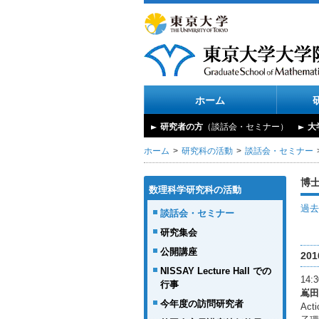
ホーム
研究者の方
（談話会・セミナー）
大
ホーム
研究科の活動
談話会・セミナー
博
数理科学研究科の活動
過去
談話会・セミナー
研究集会
公開講座
20
NISSAY Lecture Hall での
14
行事
嶌田
今年度の訪問研究者
Act