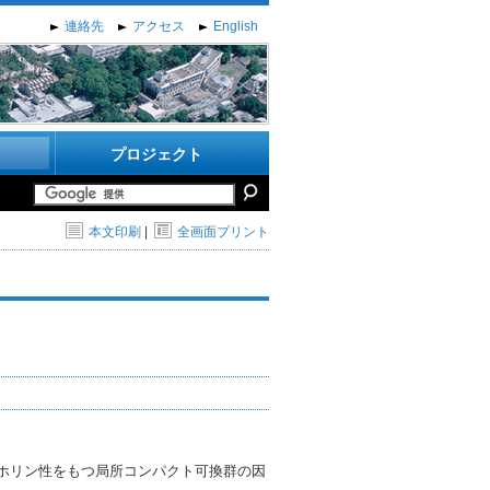
連絡先
アクセス
English
プロジェクト
本文印刷
|
全画面プリント
hlin property（ロホリン性をもつ局所コンパクト可換群の因