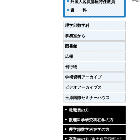
子環
外国人客員講座特任教員
資 料
理学部数学科
事務室から
図書館
広報
刊行物
学術資料アーカイブ
ビデオアーカイブス
玉原国際セミナーハウス
教職員の方
数理科学研究科在学の方
理学部数学科在学の方
卒業生の方
(東大数学同窓会)