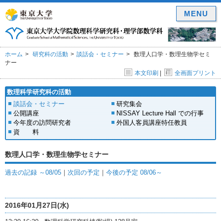
MENU
ホーム
研究科の活動
談話会・セミナー
数理人口学・数理生物学セミ
ナー
本文印刷
|
全画面プリント
数理科学研究科の活動
談話会・セミナー
研究集会
公開講座
NISSAY Lecture Hall での行事
今年度の訪問研究者
外国人客員講座特任教員
資 料
数理人口学・数理生物学セミナー
過去の記録 ～08/05
｜
次回の予定
｜
今後の予定 08/06～
2016年01月27日(水)