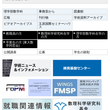
理学部数学科
事務室から
図書館
広報
刊行物
学術資料アーカイブ
ビデオアーカイブス
玉原国際セミナーハウ
ス
教職員の方
数理科学研究科在学
理学部数学科在学の
の方
方
卒業生の方
(東大数
学同窓会)
公開講座
公募
学生の顕彰