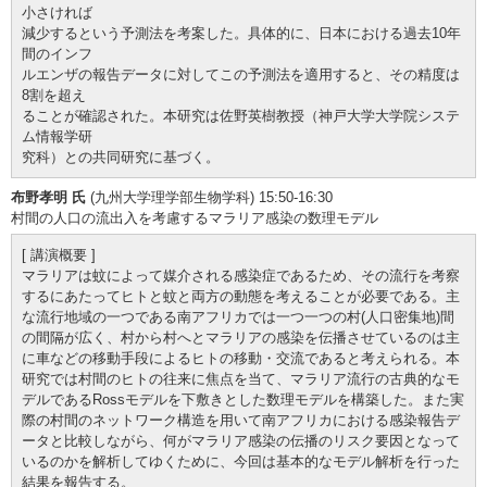
小さければ
減少するという予測法を考案した。具体的に、日本における過去10年
間のインフ
ルエンザの報告データに対してこの予測法を適用すると、その精度は
8割を超え
ることが確認された。本研究は佐野英樹教授（神戸大学大学院システ
ム情報学研
究科）との共同研究に基づく。
布野孝明 氏
(九州大学理学部生物学科) 15:50-16:30
村間の人口の流出入を考慮するマラリア感染の数理モデル
[ 講演概要 ]
マラリアは蚊によって媒介される感染症であるため、その流行を考察
するにあたってヒトと蚊と両方の動態を考えることが必要である。主
な流行地域の一つである南アフリカでは一つ一つの村(人口密集地)間
の間隔が広く、村から村へとマラリアの感染を伝播させているのは主
に車などの移動手段によるヒトの移動・交流であると考えられる。本
研究では村間のヒトの往来に焦点を当て、マラリア流行の古典的なモ
デルであるRossモデルを下敷きとした数理モデルを構築した。また実
際の村間のネットワーク構造を用いて南アフリカにおける感染報告デ
ータと比較しながら、何がマラリア感染の伝播のリスク要因となって
いるのかを解析してゆくために、今回は基本的なモデル解析を行った
結果を報告する。