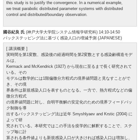
this study is to justify the convergence. In a numerical example,
we treat parabolic distributed parameter systems with distributed
control and distributed/boundary observation.
國谷紀良 氏
(神戸大学大学院システム情報学研究科) 14:10-14:50
バックステッピング法に基づく感染人口の増減予測 (JAPANESE)
[ 講演概要 ]
実時間を第1変数、感染後の経過時間を第2変数とする感染齢構造モデ
ルは、
Kermack and McKendrick (1927) から現在に至るまで長く研究されて
いる。その
モデルは数学的には1階偏微分方程式の境界値問題と見なすことがで
き、その境
界条件は新規感染人口を表すものとなる。一方で、熱方程式などの偏
微分方程式
の境界値問題に対し、自明平衡解の安定化のための境界フィードバッ
ク制御を導
出するバックステッピング法は近年 Smyshlyaev and Krstic (2004) に
よって研
究されている。本研究ではこの手法を疫学的に解釈することで、ステ
ップ毎に計
算される条件値よりも新規感染人口が大きければ感染人口は増加し、