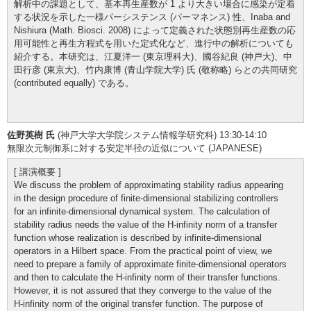
解析中の課題として、基本再生産数が 1 より大きい場合に感染が定着
する状況を示した一様パーシステンス (パーマネンス) 性、Inaba and
Nishiura (Math. Biosci. 2008) によって定義された状態別再生産数の応
用可能性と再生方程式を用いた定式化など、進行中の解析についても
紹介する。本研究は、江夏洋一 (東京理科大)、國谷紀良 (神戸大)、中
田行彦 (東京大)、竹内康博 (青山学院大学) 氏 (敬称略) らとの共同研究
(contributed equally) である。
佐野英樹 氏
(神戸大学大学院システム情報学研究科) 13:30-14:10
無限次元制御系に対する安定半径の近似について (JAPANESE)
[ 講演概要 ]
We discuss the problem of approximating stability radius appearing
in the design procedure of finite-dimensional stabilizing controllers
for an infinite-dimensional dynamical system. The calculation of
stability radius needs the value of the H-infinity norm of a transfer
function whose realization is described by infinite-dimensional
operators in a Hilbert space. From the practical point of view, we
need to prepare a family of approximate finite-dimensional operators
and then to calculate the H-infinity norm of their transfer functions.
However, it is not assured that they converge to the value of the
H-infinity norm of the original transfer function. The purpose of