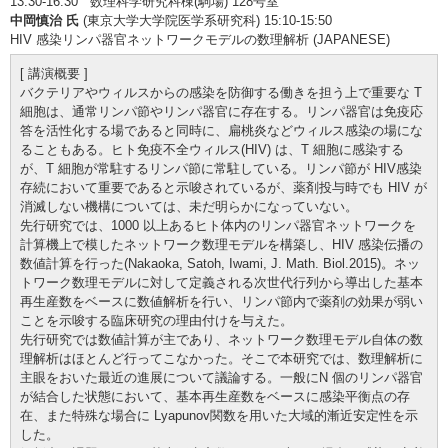
13:30-16:30 数理科学研究科棟(駒場) 128号室
中岡慎治 氏
(東京大学大学院医学系研究科) 15:10-15:50
HIV 感染リンパ器官ネットワークモデルの数理解析 (JAPANESE)
[ 講演概要 ]
バクテリアやウィルスからの感染を防御する働きを担う上で重要な T
細胞は、通常リンパ節やリンパ器官に存在する。リンパ器官は免疫応
答を活性化する場であると同時に、扁桃炎などウィルス感染の場にな
ることもある。ヒト免疫不全ウィルス(HIV) は、T 細胞に感染する
が、T 細胞が常駐するリンパ節に常駐している。リンパ節が HIV感染
存続において重要であると示唆されているが、薬剤投与時でも HIV が
消滅しない機構については、未だ明らかになっていない。
先行研究では、1000 以上あるヒト体内のリンパ器官ネットワークを
計算機上で模したネットワーク数理モデルを構築し、HIV 感染伝播の
数値計算を行った(Nakaoka, Satoh, Iwami, J. Math. Biol.2015)。ネッ
トワーク数理モデルに対して定義される次世代行列から導出した基本
再生産数をベースに数値解析を行い、リンパ節内で薬剤の効果が弱い
ことを示唆する臨床研究の理由付けを与えた。
先行研究では数値計算が主であり、ネットワーク数理モデル自体の数
理解析はほとんど行ってこなかった。そこで本研究では、数理解析に
主眼をおいた最近の進展について議論する。一般にN 個のリンパ器官
が結合した状態において、基本再生産数をベースに感染平衡点の存
在、また特殊な場合に Lyapunov関数を用いた大域的漸近安定性を示
した。