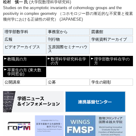
松村 慎一 氏
(大学院数理科学研究科)
Studies on the asymptotic invariants of cohomology groups and the
positivity in complex geometry （コホモロジー群の漸近的な不変量と複素
幾何学における正値性の研究） (JAPANESE)
理学部数学科
事務室から
図書館
広報
刊行物
学術資料アーカイブ
ビデオアーカイブス
玉原国際セミナーハウ
ス
教職員の方
数理科学研究科在学
理学部数学科在学の
の方
方
卒業生の方
(東大数
学同窓会)
公開講座
公募
学生の顕彰