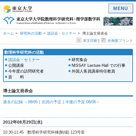
MENU
ホーム
研究科の活動
談話会・セミナー
博士論文発表会
本文印刷
|
全画面プリント
数理科学研究科の活動
談話会・セミナー
研究集会
公開講座
NISSAY Lecture Hall での行事
今年度の訪問研究者
外国人客員講座特任教員
資 料
博士論文発表会
過去の記録 ～08/05
｜
次回の予定
｜
今後の予定 08/06～
2012年08月29日(水)
10:30-11:45 数理科学研究科棟(駒場) 123号室