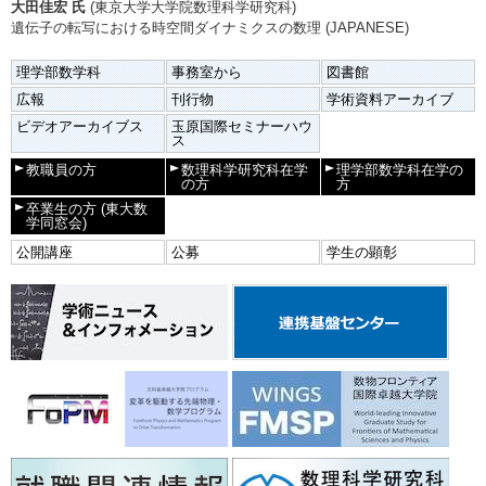
大田佳宏 氏
(東京大学大学院数理科学研究科)
遺伝子の転写における時空間ダイナミクスの数理 (JAPANESE)
理学部数学科
事務室から
図書館
広報
刊行物
学術資料アーカイブ
ビデオアーカイブス
玉原国際セミナーハウ
ス
教職員の方
数理科学研究科在学
理学部数学科在学の
の方
方
卒業生の方
(東大数
学同窓会)
公開講座
公募
学生の顕彰