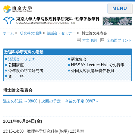
MENU
ホーム
研究科の活動
談話会・セミナー
博士論文発表会
本文印刷
|
全画面プリント
数理科学研究科の活動
談話会・セミナー
研究集会
公開講座
NISSAY Lecture Hall での行事
今年度の訪問研究者
外国人客員講座特任教員
資 料
博士論文発表会
過去の記録 ～08/06
｜
次回の予定
｜
今後の予定 08/07～
2011年06月24日(金)
13:15-14:30 数理科学研究科棟(駒場) 123号室