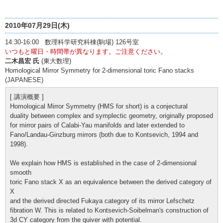
2010年07月29日(木)
14:30-16:00 数理科学研究科棟(駒場) 126号室
いつもと曜日・時間帯が異なります。ご注意ください。
二木昌宏 氏
(東大数理)
Homological Mirror Symmetry for 2-dimensional toric Fano stacks
(JAPANESE)
[ 講演概要 ]
Homological Mirror Symmetry (HMS for short) is a conjectural
duality between complex and symplectic geometry, originally proposed
for mirror pairs of Calabi-Yau manifolds and later extended to
Fano/Landau-Ginzburg mirrors (both due to Kontsevich, 1994 and
1998).
We explain how HMS is established in the case of 2-dimensional
smooth
toric Fano stack X as an equivalence between the derived category of
X
and the derived directed Fukaya category of its mirror Lefschetz
fibration W. This is related to Kontsevich-Soibelman's construction of
3d CY category from the quiver with potential.