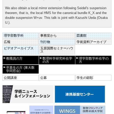
We also obtain a local mirror extension following Seidel's suspension
theorem, that is, the local HMS for the canonical bundle K_X and the
double suspension W+uv. This talk is joint with Kazushi Ueda (Osaka
U.).
理学部数学科
事務室から
図書館
広報
刊行物
学術資料アーカイブ
ビデオアーカイブス
玉原国際セミナーハウ
ス
教職員の方
数理科学研究科在学
理学部数学科在学の
の方
方
卒業生の方
(東大数
学同窓会)
公開講座
公募
学生の顕彰