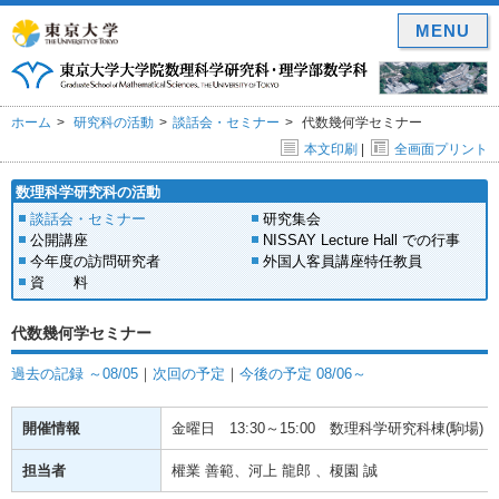
MENU
ホーム
研究科の活動
談話会・セミナー
代数幾何学セミナー
本文印刷
|
全画面プリント
数理科学研究科の活動
談話会・セミナー
研究集会
公開講座
NISSAY Lecture Hall での行事
今年度の訪問研究者
外国人客員講座特任教員
資 料
代数幾何学セミナー
過去の記録 ～08/05
｜
次回の予定
｜
今後の予定 08/06～
開催情報
金曜日
13:30～15:00
数理科学研究科棟(駒場) 1
担当者
權業 善範、河上 龍郎 、榎園 誠