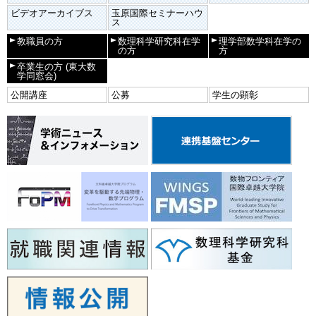
ビデオアーカイブス
玉原国際セミナーハウ
ス
教職員の方
数理科学研究科在学
理学部数学科在学の
の方
方
卒業生の方
(東大数
学同窓会)
公開講座
公募
学生の顕彰