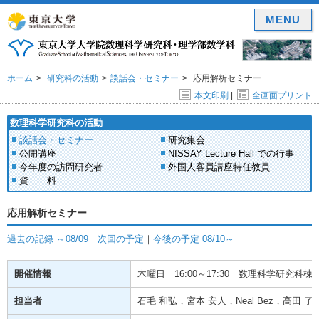
MENU
ホーム
研究科の活動
談話会・セミナー
応用解析セミナー
本文印刷
|
全画面プリント
数理科学研究科の活動
談話会・セミナー
研究集会
公開講座
NISSAY Lecture Hall での行事
今年度の訪問研究者
外国人客員講座特任教員
資 料
応用解析セミナー
過去の記録 ～08/09
｜
次回の予定
｜
今後の予定 08/10～
開催情報
木曜日
16:00～17:30
数理科学研究科棟(駒
担当者
石毛 和弘，宮本 安人，Neal Bez，高田 了