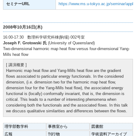
セミナーURL
https://www.ms.u-tokyo.ac.jp/seminar/appla
2008年10月16日(木)
16:00-17:30 数理科学研究科棟(駒場) 002号室
Joseph F. Grotowski 氏
(University of Queensland)
Two-dimensional harmonic map heat flow versus four-dimensional Yang-
Mills heat flow
[ 講演概要 ]
Harmonic map heat flow and Yang-Mills heat flow are the gradient
flows associated to particular energy functionals. In the considered
dimension, (i.e. dimension two for the harmonic map heat flow,
dimension four for the Yang-Mills heat flow), the associated energy
functional is (locally) conformally invariant, that is, the dimension is
critical. This leads to a number of interesting phenomena when
considering both the functionals and the associated flows. In this talk
we discuss qualitative similarities and differences between the flows.
理学部数学科
事務室から
図書館
広報
刊行物
学術資料アーカイブ