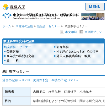
MENU
ホーム
研究科の活動
談話会・セミナー
統計数学セミナー
本文印刷
|
全画面プリント
数理科学研究科の活動
談話会・セミナー
研究集会
公開講座
NISSAY Lecture Hall での行事
今年度の訪問研究者
外国人客員講座特任教員
資 料
統計数学セミナー
過去の記録 ～08/10
｜
次回の予定
｜
今後の予定 08/11～
担当者
吉田朋広、増田弘毅、荻原哲平、小池祐太
目的
確率統計学およびその関連領域に関する研究発表, 研