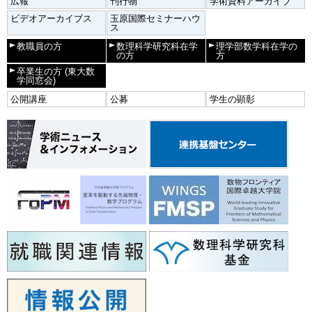
広報
刊行物
学術資料アーカイブ
ビデオアーカイブス
玉原国際セミナーハウ
ス
教職員の方
数理科学研究科在学
理学部数学科在学の
の方
方
卒業生の方
(東大数
学同窓会)
公開講座
公募
学生の顕彰