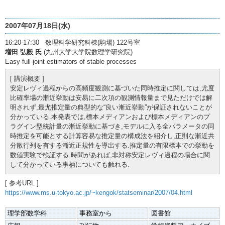
2007年07月18日(水)
16:20-17:30 数理科学研究科棟(駒場) 122号室
増田 弘毅 氏
(九州大学大学院数理学研究院)
Easy full-joint estimators of stable processes
[ 講演概要 ]
安定レヴィ過程からの高頻度観測に基づいた同時推定に関しては,尤度
比確率場の漸近挙動は安易に二次項の観測情報量まで見ただけでは解
明されず,最尤推定量の典型的な“良い漸近挙動”が保証されないことが
分かっている.本発表では,標本メディアンおよび標本メディアンのプ
ラグイン型統計量の漸近挙動に基づき,モデルに入る全パラメータの同
時推定を可能とする計算容易な推定量の構成法を紹介し,正則な漸近共
分散行列を有する漸近正規性を導出する.推定量の有限標本での挙動を
数値実験で検証する.時間があれば,非対称安定レヴィ過程の場合に関
して分かっている事柄についても触れる.
[ 参考URL ]
https://www.ms.u-tokyo.ac.jp/~kengok/statseminar/2007/04.html
理学部数学科
事務室から
図書館