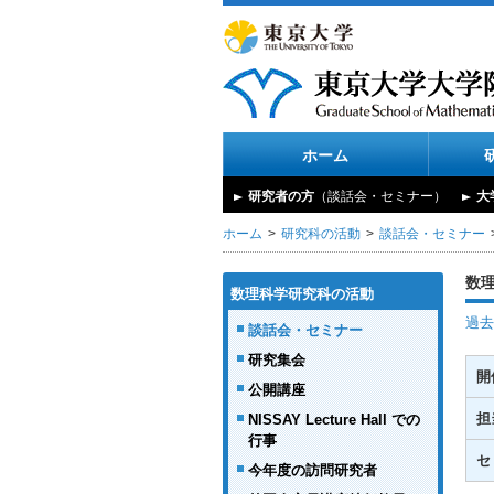
ホーム
研究者の方
（談話会・セミナー）
大
ホーム
研究科の活動
談話会・セミナー
数
数理科学研究科の活動
過去
談話会・セミナー
研究集会
開
公開講座
担
NISSAY Lecture Hall での
行事
セ
今年度の訪問研究者