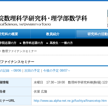
研究科の概要
教員紹介
研究科の活動
学院志望の方
数学科志望の方
高校生・一般の方
数理ファイナンスセミナー
理ファイナンスセミナー
の記録 ～08/06
｜
次回の予定
｜
今後の予定 08/07～
催情報
水曜日
17:30～19:00
数理科学研究科棟(駒場) 12
当者
伏屋 広隆
ミナーURL
http://www.aa.alpha-net.ne.jp/fushiya/financetop.htm