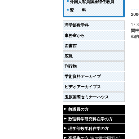
外国人客員講座特任教員
資 料
20
17
理学部数学科
関根
事務室から
動的
図書館
広報
刊行物
学術資料アーカイブ
ビデオアーカイブス
玉原国際セミナーハウス
教職員の方
数理科学研究科在学の方
理学部数学科在学の方
卒業生の方
(東大数学同窓会)