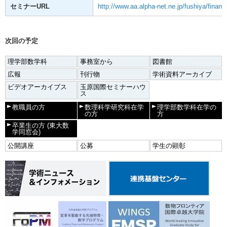
セミナーURL
http://www.aa.alpha-net.ne.jp/fushiya/finan
次回の予定
理学部数学科
事務室から
図書館
広報
刊行物
学術資料アーカイブ
ビデオアーカイブス
玉原国際セミナーハウ
ス
教職員の方
数理科学研究科在学
理学部数学科在学の
の方
方
卒業生の方
(東大数
学同窓会)
公開講座
公募
学生の顕彰