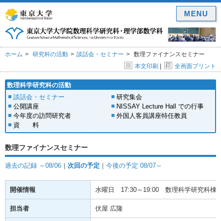
MENU
ホーム
研究科の活動
談話会・セミナー
数理ファイナンスセミナー
本文印刷
|
全画面プリント
数理科学研究科の活動
談話会・セミナー
研究集会
公開講座
NISSAY Lecture Hall での行事
今年度の訪問研究者
外国人客員講座特任教員
資 料
数理ファイナンスセミナー
過去の記録 ～08/06
｜
次回の予定
｜
今後の予定 08/07～
開催情報
水曜日
17:30～19:00
数理科学研究科棟(駒
担当者
伏屋 広隆