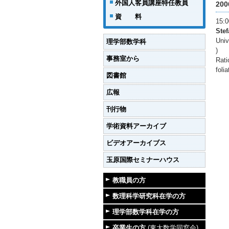
外国人客員講座特任教員
20
資 料
15
Ste
Univ
理学部数学科
)
事務室から
Rati
folia
図書館
広報
刊行物
学術資料アーカイブ
ビデオアーカイブス
玉原国際セミナーハウス
教職員の方
数理科学研究科在学の方
理学部数学科在学の方
卒業生の方
(東大数学同窓会)