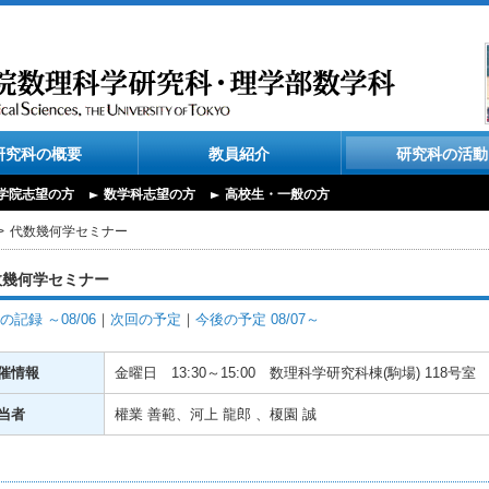
研究科の概要
教員紹介
研究科の活動
学院志望の方
数学科志望の方
高校生・一般の方
代数幾何学セミナー
数幾何学セミナー
の記録 ～08/06
｜
次回の予定
｜
今後の予定 08/07～
催情報
金曜日
13:30～15:00
数理科学研究科棟(駒場) 118号室
当者
權業 善範、河上 龍郎 、榎園 誠