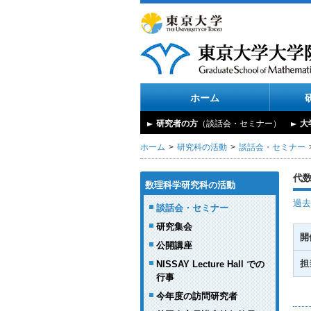
ホーム
研究者の方
（談話会・セミナー）
大
ホーム
研究科の活動
談話会・セミナー
代
数理科学研究科の活動
過去
談話会・セミナー
研究集会
開
公開講座
担
NISSAY Lecture Hall での
行事
今年度の訪問研究者