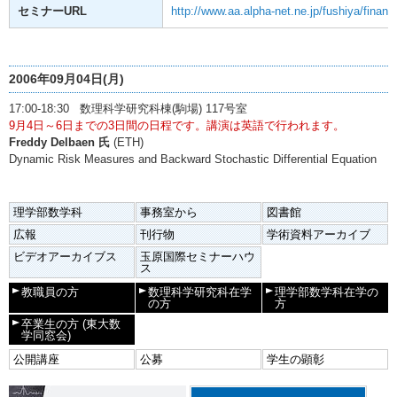
セミナーURL
http://www.aa.alpha-net.ne.jp/fushiya/finan
2006年09月04日(月)
17:00-18:30 数理科学研究科棟(駒場) 117号室
9月4日～6日までの3日間の日程です。講演は英語で行われます。
Freddy Delbaen 氏
(ETH)
Dynamic Risk Measures and Backward Stochastic Differential Equation
理学部数学科
事務室から
図書館
広報
刊行物
学術資料アーカイブ
ビデオアーカイブス
玉原国際セミナーハウ
ス
教職員の方
数理科学研究科在学
理学部数学科在学の
の方
方
卒業生の方
(東大数
学同窓会)
公開講座
公募
学生の顕彰