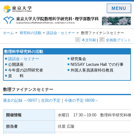
MENU
ホーム
研究科の活動
談話会・セミナー
数理ファイナンスセミナー
本文印刷
|
全画面プリント
数理科学研究科の活動
談話会・セミナー
研究集会
公開講座
NISSAY Lecture Hall での行事
今年度の訪問研究者
外国人客員講座特任教員
資 料
数理ファイナンスセミナー
過去の記録 ～08/07
｜
次回の予定
｜
今後の予定 08/08～
開催情報
水曜日
17:30～19:00
数理科学研究科棟(駒
担当者
伏屋 広隆