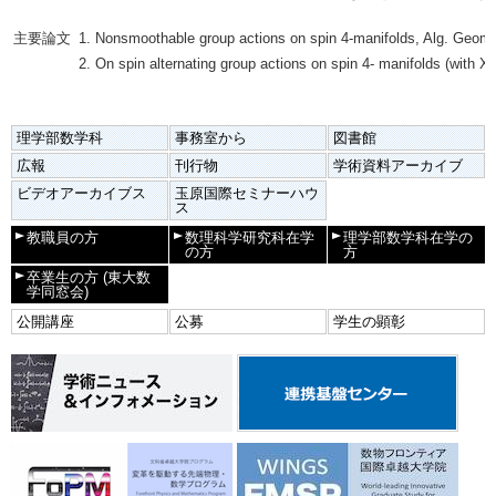
主要論文
Nonsmoothable group actions on spin 4-manifolds, Alg. Geom.
On spin alternating group actions on spin 4- manifolds (with X.
理学部数学科
事務室から
図書館
広報
刊行物
学術資料アーカイブ
ビデオアーカイブス
玉原国際セミナーハウ
ス
教職員の方
数理科学研究科在学
理学部数学科在学の
の方
方
卒業生の方
(東大数
学同窓会)
公開講座
公募
学生の顕彰