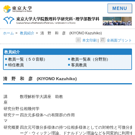
MENU
ホーム
教員紹介
清 野 和 彦 (KIYONO Kazuhiko)
本文印刷
|
全画面プリント
教員紹介
教員一覧（５０音順）
教員一覧表（分野別）
特任教員
客員教員
清 野 和 彦 (KIYONO Kazuhiko)
講
数理解析学大講座 助教
座
研究分野
位相幾何学
研究テー
四次元多様体への有限群の作用
マ
研究概要
四次元可微分多様体の持つ位相多様体としての対称性と可微分多
ーグ・ウィッテン理論、ドナルドソン理論などを同変的に利用す