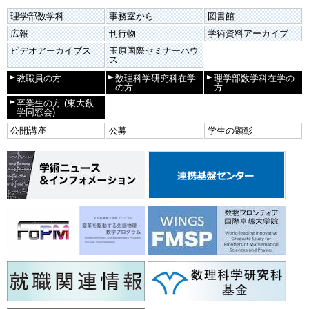
理学部数学科
事務室から
図書館
広報
刊行物
学術資料アーカイブ
ビデオアーカイブス
玉原国際セミナーハウ
ス
教職員の方
数理科学研究科在学
理学部数学科在学の
の方
方
卒業生の方
(東大数
学同窓会)
公開講座
公募
学生の顕彰