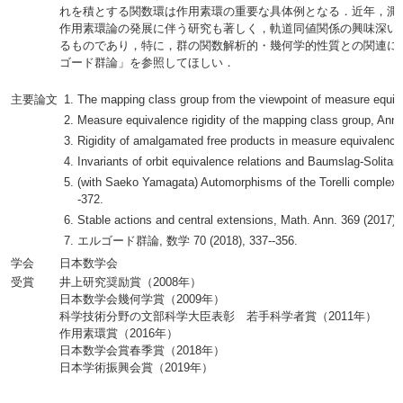
れを積とする関数環は作用素環の重要な具体例となる．近年，測
作用素環論の発展に伴う研究も著しく，軌道同値関係の興味深い
るものであり，特に，群の関数解析的・幾何学的性質との関連に
ゴード群論」を参照してほしい．
主要論文
The mapping class group from the viewpoint of measure equiv
Measure equivalence rigidity of the mapping class group, Ann. 
Rigidity of amalgamated free products in measure equivalence, 
Invariants of orbit equivalence relations and Baumslag-Solitar
(with Saeko Yamagata) Automorphisms of the Torelli complex f
-372.
Stable actions and central extensions, Math. Ann. 369 (2017),
エルゴード群論, 数学 70 (2018), 337--356.
学会
日本数学会
受賞
井上研究奨励賞（2008年）
日本数学会幾何学賞（2009年）
科学技術分野の文部科学大臣表彰 若手科学者賞（2011年）
作用素環賞（2016年）
日本数学会賞春季賞（2018年）
日本学術振興会賞（2019年）