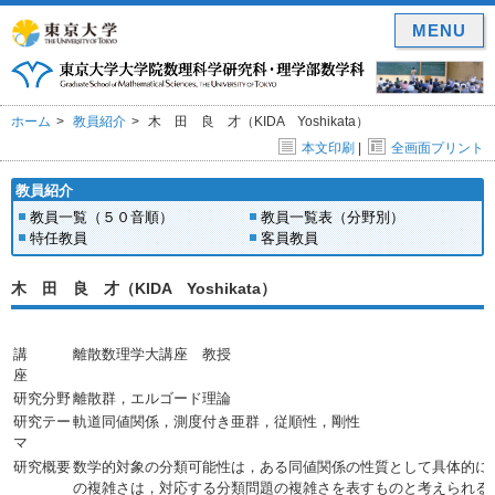
MENU
ホーム
教員紹介
木 田 良 才（KIDA Yoshikata）
本文印刷
|
全画面プリント
教員紹介
教員一覧（５０音順）
教員一覧表（分野別）
特任教員
客員教員
木 田 良 才（KIDA Yoshikata）
講
離散数理学大講座 教授
座
研究分野
離散群，エルゴード理論
研究テー
軌道同値関係，測度付き亜群，従順性，剛性
マ
研究概要
数学的対象の分類可能性は，ある同値関係の性質として具体的に
の複雑さは，対応する分類問題の複雑さを表すものと考えられる