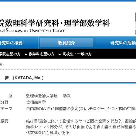
研究科の概要
教員紹介
研究科の活動
学院志望の方
数学科志望の方
高校生・一般の方
ai）
 舞 （KATADA, Mai）
 座
数理構造論大講座 助教
究分野
位相幾何学
究テーマ
自由群のIA-自己同型群の安定(コ)ホモロジー, ヤコビ図の
究概要
結び目理論において登場するヤコビ図の空間を代数的, 圏論的
類群やトレリ部分群, その類似物である自由群の自己同型群や
代数構造にも興味がある.