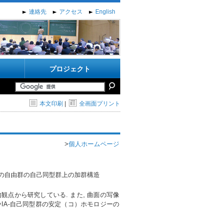
連絡先
アクセス
English
プロジェクト
本文印刷
|
全画面プリント
>
個人ホームページ
空間の自由群の自己同型群上の加群構造
観点から研究している. また, 曲面の写像
IA-自己同型群の安定（コ）ホモロジーの