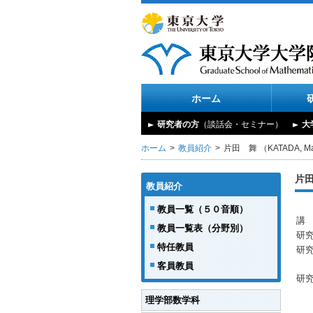
ホーム
研究者の方
（談話会・セミナー）
大
ホーム
教員紹介
片田 舞 （KATADA, M
片田
教員紹介
教員一覧（５０音順）
講
教員一覧表（分野別）
研
特任教員
研
客員教員
研
理学部数学科