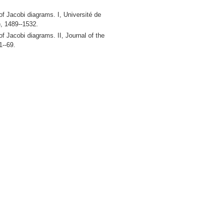
f Jacobi diagrams. I, Université de
23), 1489--1532.
 Jacobi diagrams. II, Journal of the
1--69.