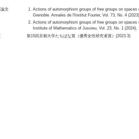
要論文
Actions of automorphism groups of free groups on spaces o
Grenoble. Annales de l'Institut Fourier, Vol. 73, No. 4 (20
Actions of automorphism groups of free groups on spaces of
Institute of Mathematics of Jussieu, Vol. 23, No. 1 (2024), 
賞
第15回京都大学たちばな賞（優秀女性研究者賞）(2023.3)