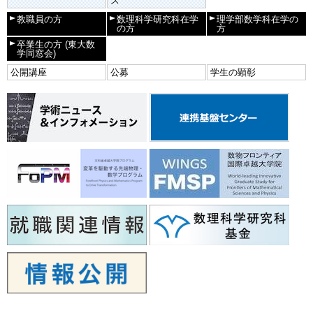
ス
教職員の方
数理科学研究科在学
理学部数学科在学の
の方
方
卒業生の方
(東大数
学同窓会)
公開講座
公募
学生の顕彰