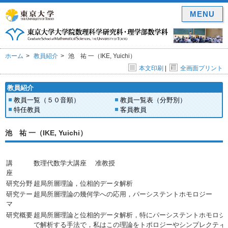
MENU
ホーム
教員紹介
池 祐 一（IKE, Yuichi）
本文印刷
|
全画面プリント
教員紹介
教員一覧（５０音順）
教員一覧表（分野別）
特任教員
客員教員
池 祐 一（IKE, Yuichi）
講
数理代数学大講座 准教授
座
研究分野
超局所層理論，位相的データ解析
研究テー
超局所層理論の幾何学への応用，パーシステントホモロジー
マ
研究概要
超局所層理論と位相的データ解析，特にパーシステントホモロジ
で解析する手法で，私はこの理論をトポロジーやシンプレクティ