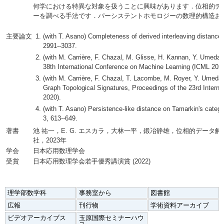
何学における特異な対象を扱うことに興味があります．位相的デ
ーを調べる手法です．パーシステントホモロジーの数理的構造お
主要論文
(with T. Asano) Completeness of derived interleaving distance
2991--3037.
(with M. Carrière, F. Chazal, M. Glisse, H. Kannan, Y. Umeda)
38th International Conference on Machine Learning (ICML 2021
(with M. Carrière, F. Chazal, T. Lacombe, M. Royer, Y. Umed
Graph Topological Signatures, Proceedings of the 23rd Internat
2020).
(with T. Asano) Persistence-like distance on Tamarkin's cate
3, 613--649.
著書
池 祐一，E. G. エスカラ，大林一平，鍛冶静雄，位相的デー
社，2023年
学会
日本応用数理学会
受賞
日本応用数理学会若手優秀講演賞 (2022)
理学部数学科
事務室から
図書館
広報
刊行物
学術資料アーカイブ
ビデオアーカイブス
玉原国際セミナーハウ