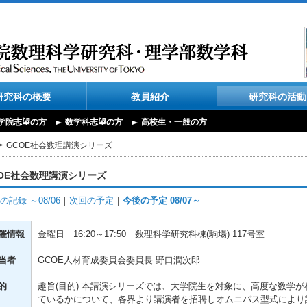
研究科の概要
教員紹介
研究科の活動
学院志望の方
数学科志望の方
高校生・一般の方
GCOE社会数理講演シリーズ
OE社会数理講演シリーズ
の記録 ～08/06
｜
次回の予定
｜
今後の予定 08/07～
催情報
金曜日
16:20～17:50
数理科学研究科棟(駒場) 117号室
当者
GCOE人材育成委員会委員長 野口潤次郎
的
趣旨(目的) 本講演シリーズでは、大学院生を対象に、高度な数学
ているかについて、各界より講演者を招聘しオムニバス型式により