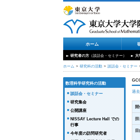
ホーム
研究者の方
（談話会・セミナー）
大
ホーム
研究科の活動
談話会・セミナー
GC
数理科学研究科の活動
過去
談話会・セミナー
研究集会
開
公開講座
担
NISSAY Lecture Hall での
行事
目
今年度の訪問研究者