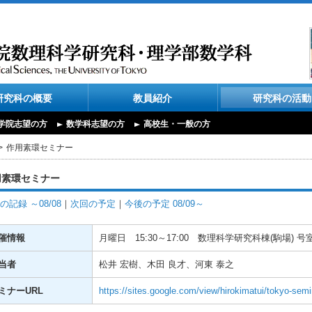
研究科の概要
教員紹介
研究科の活動
学院志望の方
数学科志望の方
高校生・一般の方
作用素環セミナー
用素環セミナー
の記録 ～08/08
｜
次回の予定
｜
今後の予定 08/09～
催情報
月曜日
15:30～17:00
数理科学研究科棟(駒場) 号
当者
松井 宏樹、木田 良才、河東 泰之
ミナーURL
https://sites.google.com/view/hirokimatui/tokyo-semi