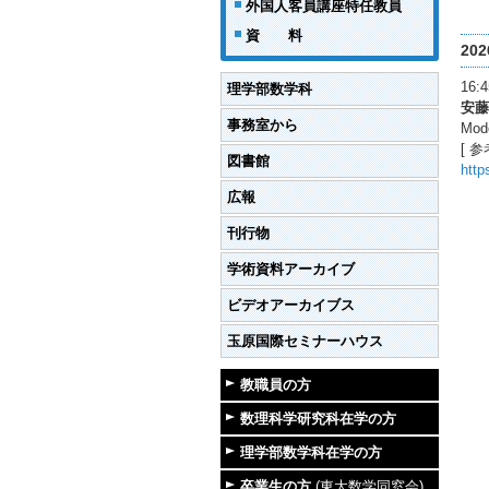
外国人客員講座特任教員
資 料
20
16
理学部数学科
安藤
事務室から
Mode
[ 参
図書館
http
広報
刊行物
学術資料アーカイブ
ビデオアーカイブス
玉原国際セミナーハウス
教職員の方
数理科学研究科在学の方
理学部数学科在学の方
卒業生の方
(東大数学同窓会)