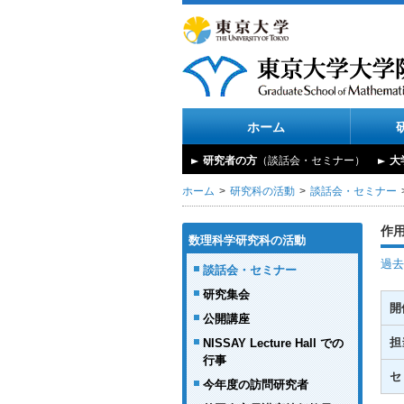
ホーム
研究者の方
（談話会・セミナー）
大
ホーム
研究科の活動
談話会・セミナー
作
数理科学研究科の活動
過去
談話会・セミナー
研究集会
開
公開講座
担
NISSAY Lecture Hall での
行事
セ
今年度の訪問研究者