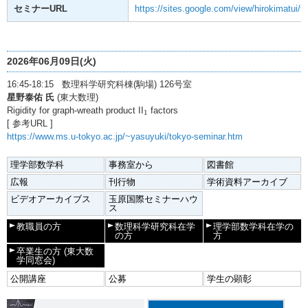
セミナーURL
https://sites.google.com/view/hirokimatui/
2026年06月09日(火)
16:45-18:15 数理科学研究科棟(駒場) 126号室
星野泰佑 氏
(東大数理)
1
Rigidity for graph-wreath product II
factors
1
[ 参考URL ]
https://www.ms.u-tokyo.ac.jp/~yasuyuki/tokyo-seminar.htm
理学部数学科
事務室から
図書館
広報
刊行物
学術資料アーカイブ
ビデオアーカイブス
玉原国際セミナーハウ
ス
教職員の方
数理科学研究科在学
理学部数学科在学の
の方
方
卒業生の方
(東大数
学同窓会)
公開講座
公募
学生の顕彰