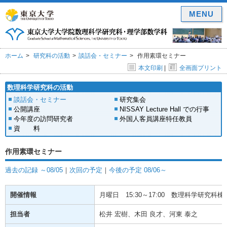
MENU
ホーム
研究科の活動
談話会・セミナー
作用素環セミナー
本文印刷
|
全画面プリント
数理科学研究科の活動
談話会・セミナー
研究集会
公開講座
NISSAY Lecture Hall での行事
今年度の訪問研究者
外国人客員講座特任教員
資 料
作用素環セミナー
過去の記録 ～08/05
｜
次回の予定
｜
今後の予定 08/06～
開催情報
月曜日
15:30～17:00
数理科学研究科棟(
担当者
松井 宏樹、木田 良才、河東 泰之