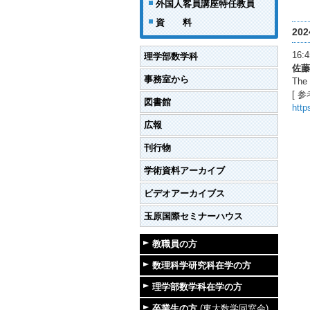
外国人客員講座特任教員
資 料
20
16
理学部数学科
佐藤
事務室から
The 
[ 参
図書館
http
広報
刊行物
学術資料アーカイブ
ビデオアーカイブス
玉原国際セミナーハウス
教職員の方
数理科学研究科在学の方
理学部数学科在学の方
卒業生の方
(東大数学同窓会)