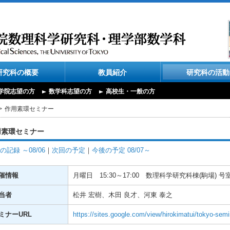
研究科の概要
教員紹介
研究科の活動
学院志望の方
数学科志望の方
高校生・一般の方
作用素環セミナー
用素環セミナー
の記録 ～08/06
｜
次回の予定
｜
今後の予定 08/07～
催情報
月曜日
15:30～17:00
数理科学研究科棟(駒場) 号
当者
松井 宏樹、木田 良才、河東 泰之
ミナーURL
https://sites.google.com/view/hirokimatui/tokyo-semi