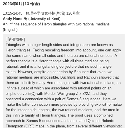
2023年01月13日(金)
13:15-14:45 数理科学研究科棟(駒場) 126号室
Andy Hone 氏
(University of Kent)
An infinite sequence of Heron triangles with two rational medians
(English)
[ 講演概要 ]
Triangles with integer length sides and integer area are known as
Heron triangles. Taking rescaling freedom into account, one can apply
the same name when all sides and the area are rational numbers. A
perfect triangle is a Heron triangle with all three medians being
rational, and it is a longstanding conjecture that no such triangle
exists. However, despite an assertion by Schubert that even two
rational medians are impossible, Buchholz and Rathbun showed that
there are infinitely many Heron triangles with two rational medians, an
infinite subset of which are associated with rational points on an
elliptic curve E(Q) with Mordell-Weil group Z x Z/2Z, and they
observed a connection with a pair of Somos-5 sequences. Here we
make the latter connection more precise by providing explicit formulae
for the integer side lengths, the two rational medians, and the area in
this infinite family of Heron triangles. The proof uses a combined
approach to Somos-5 sequences and associated Quispel-Roberts-
Thompson (QRT) maps in the plane, from several different viewpoints: