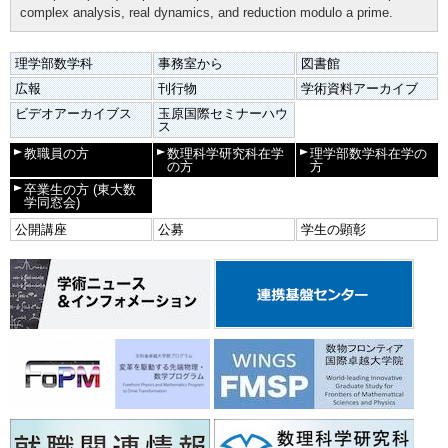
complex analysis, real dynamics, and reduction modulo a prime.
理学部数学科
事務室から
図書館
広報
刊行物
学術資料アーカイブ
ビデオアーカイブス
玉原国際セミナーハウ
ス
教職員の方
数理科学研究科在学
理学部数学科在学の
の方
方
卒業生の方
(東大数
学同窓会)
公開講座
公募
学生の顕彰