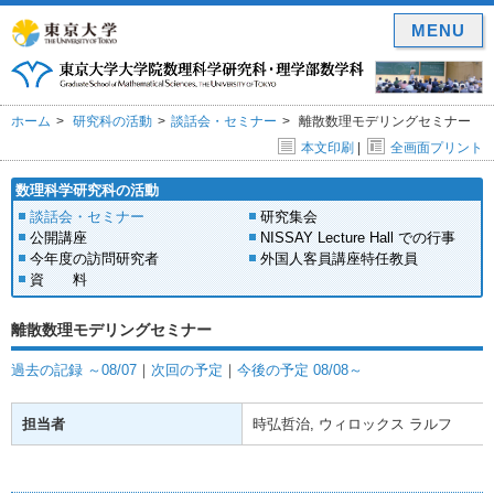
MENU
ホーム
研究科の活動
談話会・セミナー
離散数理モデリングセミナー
本文印刷
|
全画面プリント
数理科学研究科の活動
談話会・セミナー
研究集会
公開講座
NISSAY Lecture Hall での行事
今年度の訪問研究者
外国人客員講座特任教員
資 料
離散数理モデリングセミナー
過去の記録 ～08/07
｜
次回の予定
｜
今後の予定 08/08～
担当者
時弘哲治, ウィロックス ラルフ