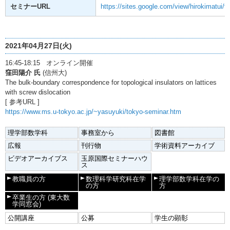
セミナーURL
https://sites.google.com/view/hirokimatui/
2021年04月27日(火)
16:45-18:15 オンライン開催
窪田陽介 氏
(信州大)
The bulk-boundary correspondence for topological insulators on lattices
with screw dislocation
[ 参考URL ]
https://www.ms.u-tokyo.ac.jp/~yasuyuki/tokyo-seminar.htm
理学部数学科
事務室から
図書館
広報
刊行物
学術資料アーカイブ
ビデオアーカイブス
玉原国際セミナーハウ
ス
教職員の方
数理科学研究科在学
理学部数学科在学の
の方
方
卒業生の方
(東大数
学同窓会)
公開講座
公募
学生の顕彰