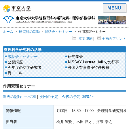
MENU
ホーム
研究科の活動
談話会・セミナー
作用素環セミナー
本文印刷
|
全画面プリント
数理科学研究科の活動
談話会・セミナー
研究集会
公開講座
NISSAY Lecture Hall での行事
今年度の訪問研究者
外国人客員講座特任教員
資 料
作用素環セミナー
過去の記録 ～08/06
｜
次回の予定
｜
今後の予定 08/07～
開催情報
月曜日
15:30～17:00
数理科学研究科棟(
担当者
松井 宏樹、木田 良才、河東 泰之