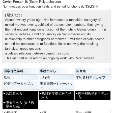
Javier Fresan 氏
(Ecole Polytechnique)
Nori motives over function fields and period functions (ENGLISH)
[ 講演概要 ]
Around twenty years ago, Nori introduced a tannakian category of
mixed motives over a subfield of the complex numbers, thus giving
the first unconditional construction of the motivic Galois group. In this
series of lectures, I will first survey on Nori's theory and its
relationship to other categories of motives. I will then explain how to
extend his construction to functions fields and why the resulting
tannakian group governs
algebraic relations between period functions.
This last part is based on an ongoing work with Peter Jossen.
理学部数学科
事務室から
図書館
広報
刊行物
学術資料アーカイブ
ビデオアーカイブス
玉原国際セミナーハウ
ス
教職員の方
数理科学研究科在学
理学部数学科在学の
の方
方
卒業生の方
(東大数
学同窓会)
公開講座
公募
学生の顕彰