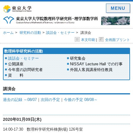
MENU
ホーム
研究科の活動
談話会・セミナー
講演会
本文印刷
|
全画面プリント
数理科学研究科の活動
談話会・セミナー
研究集会
公開講座
NISSAY Lecture Hall での行事
今年度の訪問研究者
外国人客員講座特任教員
資 料
講演会
過去の記録 ～08/07
｜
次回の予定
｜
今後の予定 08/08～
2020年01月09日(木)
14:00-17:30 数理科学研究科棟(駒場) 126号室