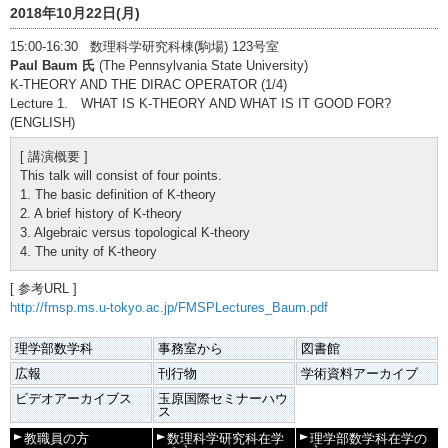
2018年10月22日(月)
15:00-16:30 数理科学研究科棟(駒場) 123号室
Paul Baum 氏
(The Pennsylvania State University)
K-THEORY AND THE DIRAC OPERATOR (1/4)
Lecture 1. WHAT IS K-THEORY AND WHAT IS IT GOOD FOR?
(ENGLISH)
[ 講演概要 ]
This talk will consist of four points.
1. The basic definition of K-theory
2. A brief history of K-theory
3. Algebraic versus topological K-theory
4. The unity of K-theory
[ 参考URL ]
http://fmsp.ms.u-tokyo.ac.jp/FMSPLectures_Baum.pdf
理学部数学科
事務室から
図書館
広報
刊行物
学術資料アーカイブ
ビデオアーカイブス
玉原国際セミナーハウ
ス
教職員の方
数理科学研究科在学
理学部数学科在学の