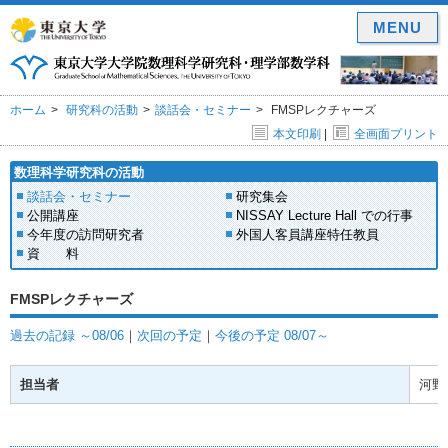
MENU
ホーム
研究科の活動
談話会・セミナー
FMSPレクチャーズ
本文印刷
|
全画面プリント
数理科学研究科の活動
談話会・セミナー
研究集会
公開講座
NISSAY Lecture Hall での行事
今年度の訪問研究者
外国人客員講座特任教員
資 料
FMSPレクチャーズ
過去の記録 ～08/06
｜
次回の予定
｜
今後の予定 08/07～
担当者
河野