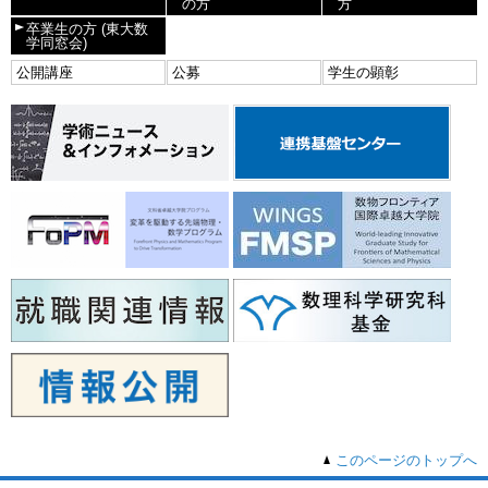
の方
方
卒業生の方
(東大数
学同窓会)
公開講座
公募
学生の顕彰
このページのトップへ