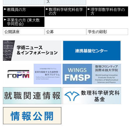
ス
教職員の方
数理科学研究科在学
理学部数学科在学の
の方
方
卒業生の方
(東大数
学同窓会)
公開講座
公募
学生の顕彰