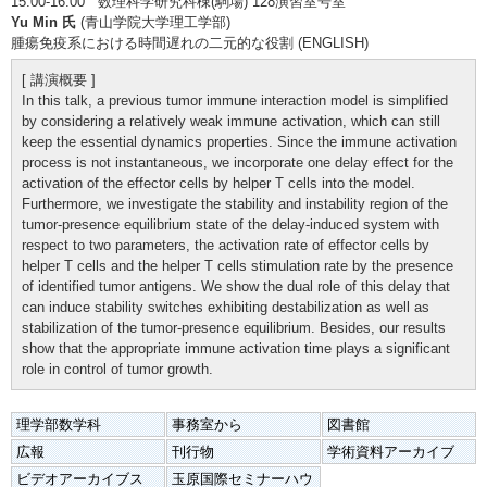
15:00-16:00 数理科学研究科棟(駒場) 128演習室号室
Yu Min 氏
(青山学院大学理工学部)
腫瘍免疫系における時間遅れの二元的な役割 (ENGLISH)
[ 講演概要 ]
In this talk, a previous tumor immune interaction model is simplified
by considering a relatively weak immune activation, which can still
keep the essential dynamics properties. Since the immune activation
process is not instantaneous, we incorporate one delay effect for the
activation of the effector cells by helper T cells into the model.
Furthermore, we investigate the stability and instability region of the
tumor-presence equilibrium state of the delay-induced system with
respect to two parameters, the activation rate of effector cells by
helper T cells and the helper T cells stimulation rate by the presence
of identified tumor antigens. We show the dual role of this delay that
can induce stability switches exhibiting destabilization as well as
stabilization of the tumor-presence equilibrium. Besides, our results
show that the appropriate immune activation time plays a significant
role in control of tumor growth.
理学部数学科
事務室から
図書館
広報
刊行物
学術資料アーカイブ
ビデオアーカイブス
玉原国際セミナーハウ