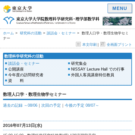
MENU
ホーム
研究科の活動
談話会・セミナー
数理人口学・数理生物学セミ
ナー
本文印刷
|
全画面プリント
数理科学研究科の活動
談話会・セミナー
研究集会
公開講座
NISSAY Lecture Hall での行事
今年度の訪問研究者
外国人客員講座特任教員
資 料
数理人口学・数理生物学セミナー
過去の記録 ～08/06
｜
次回の予定
｜
今後の予定 08/07～
2016年07月13日(水)