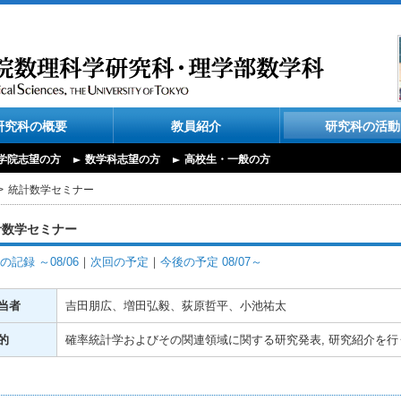
研究科の概要
教員紹介
研究科の活動
学院志望の方
数学科志望の方
高校生・一般の方
統計数学セミナー
計数学セミナー
の記録 ～08/06
｜
次回の予定
｜
今後の予定 08/07～
当者
吉田朋広、増田弘毅、荻原哲平、小池祐太
的
確率統計学およびその関連領域に関する研究発表, 研究紹介を行