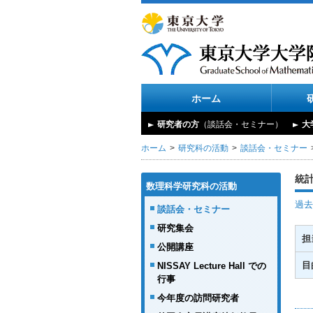
ホーム
研究者の方
（談話会・セミナー）
大
ホーム
研究科の活動
談話会・セミナー
統
数理科学研究科の活動
過去
談話会・セミナー
研究集会
担
公開講座
目
NISSAY Lecture Hall での
行事
今年度の訪問研究者