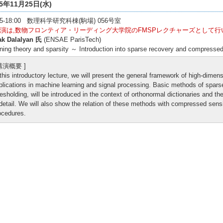
15年11月25日(水)
:55-18:00 数理科学研究科棟(駒場) 056号室
演は,数物フロンティア・リーディング大学院のFMSPレクチャーズとして行
ak Dalalyan 氏
(ENSAE ParisTech)
ning theory and sparsity ～ Introduction into sparse recovery and compress
 講演概要 ]
 this introductory lecture, we will present the general framework of high-dimens
plications in machine learning and signal processing. Basic methods of spars
resholding, will be introduced in the context of orthonormal dictionaries and the
 detail. We will also show the relation of these methods with compressed s
ocedures.