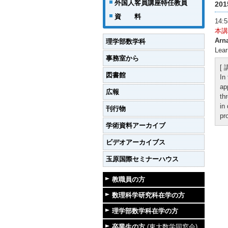
外国人客員講座特任教員
20
資 料
14
本講
Arn
理学部数学科
Lear
事務室から
[
図書館
In
ap
広報
th
in
刊行物
pr
学術資料アーカイブ
ビデオアーカイブス
玉原国際セミナーハウス
教職員の方
数理科学研究科在学の方
理学部数学科在学の方
卒業生の方
(東大数学同窓会)