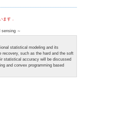
います．
ed sensing ～
ional statistical modeling and its
e recovery, such as the hard and the soft
ir statistical accuracy will be discussed
ensing and convex programming based