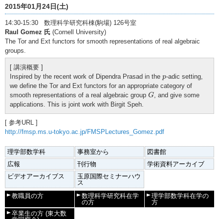
2015年01月24日(土)
14:30-15:30 数理科学研究科棟(駒場) 126号室
Raul Gomez 氏
(Cornell University)
The Tor and Ext functors for smooth representations of real algebraic
groups.
[ 講演概要 ]
p
Inspired by the recent work of Dipendra Prasad in the
-adic setting,
p
we define the Tor and Ext functors for an appropriate category of
G
smooth representations of a real algebraic group
, and give some
G
applications. This is joint work with Birgit Speh.
[ 参考URL ]
http://fmsp.ms.u-tokyo.ac.jp/FMSPLectures_Gomez.pdf
理学部数学科
事務室から
図書館
広報
刊行物
学術資料アーカイブ
ビデオアーカイブス
玉原国際セミナーハウ
ス
教職員の方
数理科学研究科在学
理学部数学科在学の
の方
方
卒業生の方
(東大数