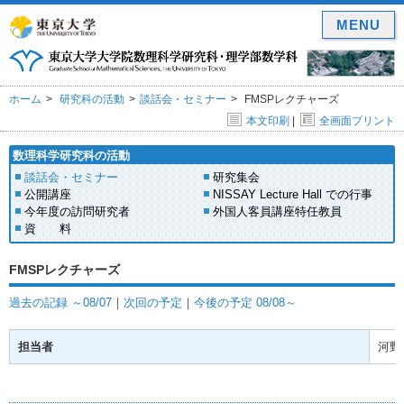
MENU
ホーム
研究科の活動
談話会・セミナー
FMSPレクチャーズ
本文印刷
|
全画面プリント
数理科学研究科の活動
談話会・セミナー
研究集会
公開講座
NISSAY Lecture Hall での行事
今年度の訪問研究者
外国人客員講座特任教員
資 料
FMSPレクチャーズ
過去の記録 ～08/07
｜
次回の予定
｜
今後の予定 08/08～
担当者
河野