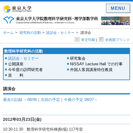
MENU
ホーム
研究科の活動
談話会・セミナー
講演会
本文印刷
|
全画面プリント
数理科学研究科の活動
談話会・セミナー
研究集会
公開講座
NISSAY Lecture Hall での行事
今年度の訪問研究者
外国人客員講座特任教員
資 料
講演会
過去の記録 ～08/06
｜
次回の予定
｜
今後の予定 08/07～
2012年03月23日(金)
10:30-11:30 数理科学研究科棟(駒場) 117号室