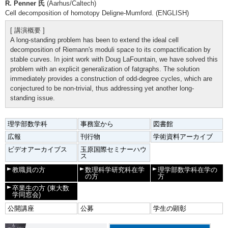
R. Penner 氏
(Aarhus/Caltech)
Cell decomposition of homotopy Deligne-Mumford. (ENGLISH)
[ 講演概要 ]
A long-standing problem has been to extend the ideal cell
decomposition of Riemann's moduli space to its compactification by
stable curves. In joint work with Doug LaFountain, we have solved this
problem with an explicit generalization of fatgraphs. The solution
immediately provides a construction of odd-degree cycles, which are
conjectured to be non-trivial, thus addressing yet another long-
standing issue.
理学部数学科
事務室から
図書館
広報
刊行物
学術資料アーカイブ
ビデオアーカイブス
玉原国際セミナーハウ
ス
教職員の方
数理科学研究科在学
理学部数学科在学の
の方
方
卒業生の方
(東大数
学同窓会)
公開講座
公募
学生の顕彰