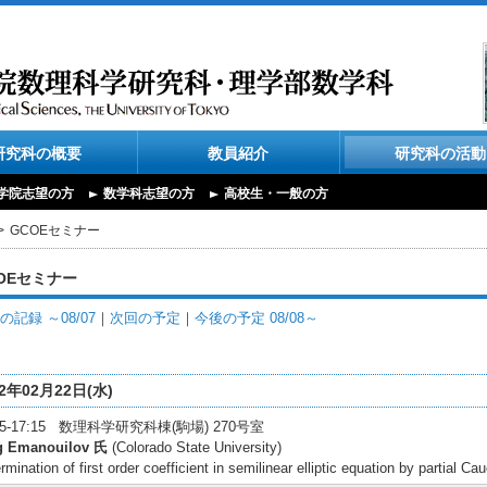
研究科の概要
教員紹介
研究科の活動
学院志望の方
数学科志望の方
高校生・一般の方
GCOEセミナー
OEセミナー
の記録 ～08/07
｜
次回の予定
｜
今後の予定 08/08～
12年02月22日(水)
:15-17:15 数理科学研究科棟(駒場) 270号室
g Emanouilov 氏
(Colorado State University)
rmination of first order coefficient in semilinear elliptic equation by partial 