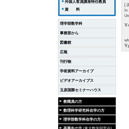
外国人客員講座特任教員
[
資 料
In
Un
理学部数学科
¥
事務室から
wh
図書館
¥
p
¥
広報
刊行物
学術資料アーカイブ
ビデオアーカイブス
玉原国際セミナーハウス
教職員の方
数理科学研究科在学の方
理学部数学科在学の方
卒業生の方
(東大数学同窓会)