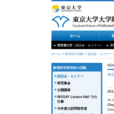
ホーム
研究者の方
（談話会・セミナー）
大
ホーム
研究科の活動
談話会・セミナー
GC
数理科学研究科の活動
過去
談話会・セミナー
研究集会
公開講座
20
NISSAY Lecture Hall での
16
行事
Ole
今年度の訪問研究者
Dete