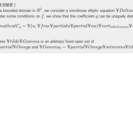
 講演概要 ]
R
2
¥
D
e
l
t
a
u
¥
2
 a bounded domain in
, we consider a semilinear elliptic equation
R
D
e
l
t
a
f
q
der some conditions on
, we show that the coefficient
can be uniquely dete
f
q
¥
m
a
t
h
c
a
l
C
q
=
¥
(
u
,
¥
f
r
a
c
¥
p
a
r
t
i
a
l
u
¥
p
a
r
t
i
a
l
¥
n
u
)
¥
v
e
r
t
t
i
l
d
e
G
a
m
¥
¥
¥
¥
¥
¥
¥
=
(
,
)
m
a
t
h
c
a
l
C
u
f
r
a
c
p
a
r
t
i
a
l
u
p
a
r
t
i
a
l
n
u
v
e
r
t
q
t
i
l
d
e
G
a
m
m
a
¥
t
i
l
d
e
¥
G
a
m
m
a
¥
¥
ere
is an arbitrary fixed open set of
t
i
l
d
e
G
a
m
m
a
a
r
t
i
a
l
¥
O
m
e
g
a
¥
G
a
m
m
a
0
=
¥
p
a
r
t
i
a
l
¥
O
m
e
g
a
¥
s
e
t
m
i
n
u
s
¥
t
i
l
d
e
¥
G
a
¥
¥
¥
¥
¥
¥
=
and
p
a
r
t
i
a
l
O
m
e
g
a
G
a
m
m
a
p
a
r
t
i
a
l
O
m
e
g
a
s
e
t
m
i
n
u
s
t
i
0