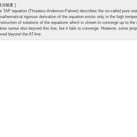
 講演概要 ]
e TAP equation (Thouless-Anderson-Palmer) describes the so-called pure state
mathematical rigorous derivation of the equation exists only in the high tempe
nstruction of solutions of the equations which is shown to converge up to the
kes sense also beyond this line, but it fails to converge. However, some prope
oved beyond the AT-line.