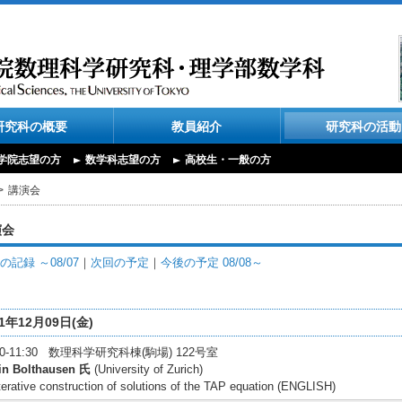
研究科の概要
教員紹介
研究科の活動
学院志望の方
数学科志望の方
高校生・一般の方
講演会
演会
の記録 ～08/07
｜
次回の予定
｜
今後の予定 08/08～
11年12月09日(金)
:40-11:30 数理科学研究科棟(駒場) 122号室
in Bolthausen 氏
(University of Zurich)
terative construction of solutions of the TAP equation (ENGLISH)