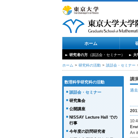
ホーム
研究者の方
（談話会・セミナー）
大
ホーム
研究科の活動
談話会・セミナー
講
数理科学研究科の活動
過去
談話会・セミナー
研究集会
公開講座
20
NISSAY Lecture Hall での
10
行事
Erw
今年度の訪問研究者
An i