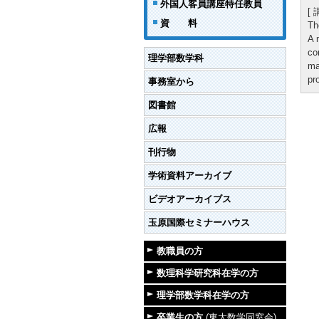
外国人客員講座特任教員
[
資 料
Th
A 
co
理学部数学科
ma
pr
事務室から
図書館
広報
刊行物
学術資料アーカイブ
ビデオアーカイブス
玉原国際セミナーハウス
教職員の方
数理科学研究科在学の方
理学部数学科在学の方
卒業生の方
(東大数学同窓会)