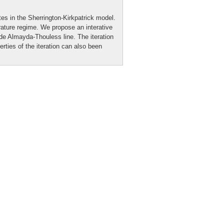
s in the Sherrington-Kirkpatrick model.
rature regime. We propose an interative
 de Almayda-Thouless line. The iteration
rties of the iteration can also been