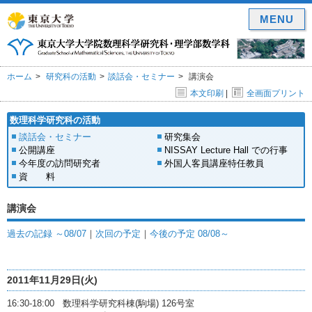
MENU
ホーム
研究科の活動
談話会・セミナー
講演会
本文印刷
|
全画面プリント
数理科学研究科の活動
談話会・セミナー
研究集会
公開講座
NISSAY Lecture Hall での行事
今年度の訪問研究者
外国人客員講座特任教員
資 料
講演会
過去の記録 ～08/07
｜
次回の予定
｜
今後の予定 08/08～
2011年11月29日(火)
16:30-18:00 数理科学研究科棟(駒場) 126号室