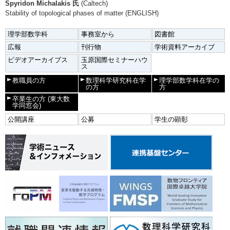
Spyridon Michalakis 氏
(Caltech)
Stability of topological phases of matter (ENGLISH)
理学部数学科
事務室から
図書館
広報
刊行物
学術資料アーカイブ
ビデオアーカイブス
玉原国際セミナーハウ
ス
教職員の方
数理科学研究科在学
理学部数学科在学の
の方
方
卒業生の方
(東大数
学同窓会)
公開講座
公募
学生の顕彰