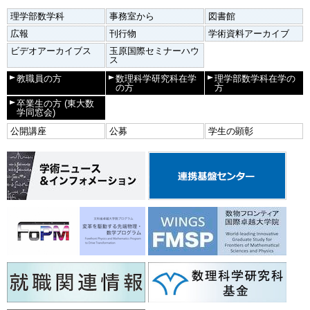
理学部数学科
事務室から
図書館
広報
刊行物
学術資料アーカイブ
ビデオアーカイブス
玉原国際セミナーハウ
ス
教職員の方
数理科学研究科在学
理学部数学科在学の
の方
方
卒業生の方
(東大数
学同窓会)
公開講座
公募
学生の顕彰