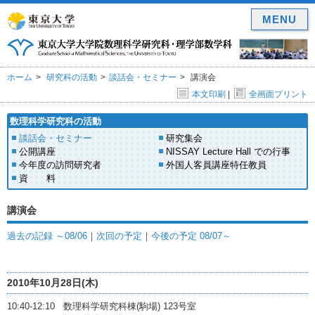
MENU
ホーム
研究科の活動
談話会・セミナー
講演会
本文印刷
|
全画面プリント
数理科学研究科の活動
談話会・セミナー
研究集会
公開講座
NISSAY Lecture Hall での行事
今年度の訪問研究者
外国人客員講座特任教員
資 料
講演会
過去の記録 ～08/06
｜
次回の予定
｜
今後の予定 08/07～
2010年10月28日(木)
10:40-12:10 数理科学研究科棟(駒場) 123号室