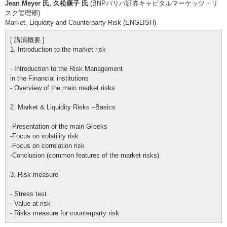
Jean Meyer 氏, 久松康子 氏
(BNPパリバ証券キャピタルマーケッツ・リ
スク管理部)
Market, Liquidity and Counterparty Risk (ENGLISH)
[ 講演概要 ]
1. Introduction to the market risk
- Introduction to the Risk Management
in the Financial institutions
- Overview of the main market risks
2. Market & Liquidity Risks –Basics
-Presentation of the main Greeks
-Focus on volatility risk
-Focus on correlation risk
-Conclusion (common features of the market risks)
3. Risk measure
- Stress test
- Value at risk
- Risks measure for counterparty risk