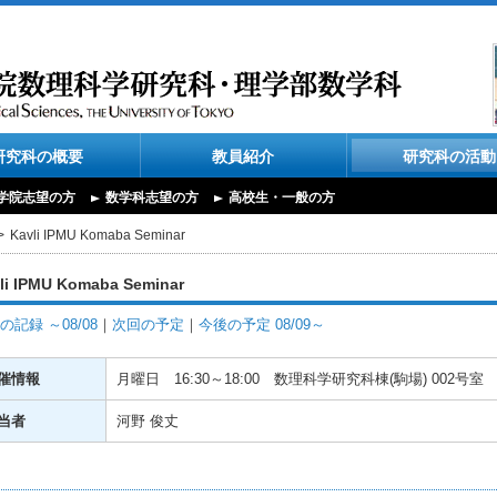
研究科の概要
教員紹介
研究科の活動
学院志望の方
数学科志望の方
高校生・一般の方
Kavli IPMU Komaba Seminar
li IPMU Komaba Seminar
の記録 ～08/08
｜
次回の予定
｜
今後の予定 08/09～
催情報
月曜日
16:30～18:00
数理科学研究科棟(駒場) 002号室
当者
河野 俊丈