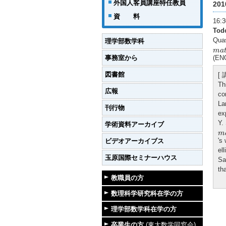
外国人客員講座特任教員
20
資 料
16
Tod
Quas
理学部数学科
m
a
t
m
a
事務室から
(EN
図書館
[
Th
広報
co
La
刊行物
ex
Y.
学術資料アーカイブ
m
m
's
ビデオアーカイブス
ell
玉原国際セミナーハウス
Sa
th
教職員の方
数理科学研究科在学の方
理学部数学科在学の方
卒業生の方
(東大数学同窓会)