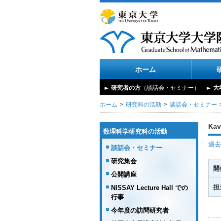
ホーム
研究者の方
（談話会・セミナー）
大
ホーム
研究科の活動
談話会・セミナー
Kav
数理科学研究科の活動
過去
談話会・セミナー
研究集会
開
公開講座
担
NISSAY Lecture Hall での
行事
今年度の訪問研究者