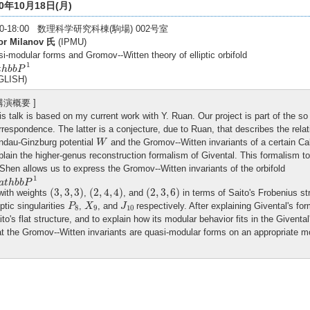
10年10月18日(月)
:30-18:00 数理科学研究科棟(駒場) 002号室
or Milanov 氏
(IPMU)
i-modular forms and Gromov--Witten theory of elliptic orbifold
h
b
b
P
1
1
t
h
b
b
P
GLISH)
 講演概要 ]
is talk is based on my current work with Y. Ruan. Our project is part of the s
rrespondence. The latter is a conjecture, due to Ruan, that describes the rel
W
ndau-Ginzburg potential
and the Gromov--Witten invariants of a certain Cala
W
plain the higher-genus reconstruction formalism of Givental. This formalism t
 Shen allows us to express the Gromov--Witten invariants of the orbifold
a
t
h
b
b
P
1
1
a
t
h
b
b
P
(
3
,
3
,
3
)
(
2
,
4
,
4
)
(
2
,
3
,
6
)
(
3
,
3
,
3
)
(
2
,
4
,
4
)
(
2
,
3
,
6
)
 with weights
,
, and
in terms of Saito's Frobenius st
P
8
X
9
J
10
iptic singularities
,
, and
respectively. After explaining Givental's f
P
X
J
8
9
10
ito's flat structure, and to explain how its modular behavior fits in the Giventa
at the Gromov--Witten invariants are quasi-modular forms on an appropriate m