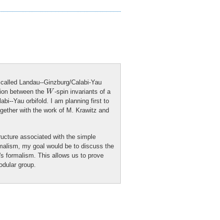
o called Landau--Ginzburg/Calabi-Yau
W
ation between the
-spin invariants of a
W
bi--Yau orbifold. I am planning first to
ogether with the work of M. Krawitz and
ructure associated with the simple
ormalism, my goal would be to discuss the
l's formalism. This allows us to prove
odular group.