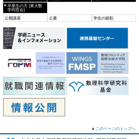
卒業生の方
(東大数
学同窓会)
公開講座
公募
学生の顕彰
このページのトップへ