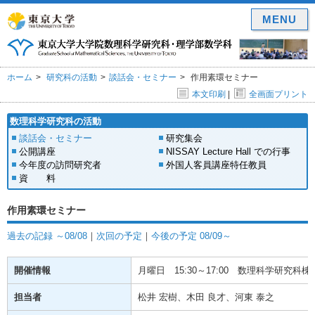
MENU
ホーム
研究科の活動
談話会・セミナー
作用素環セミナー
本文印刷
|
全画面プリント
数理科学研究科の活動
談話会・セミナー
研究集会
公開講座
NISSAY Lecture Hall での行事
今年度の訪問研究者
外国人客員講座特任教員
資 料
作用素環セミナー
過去の記録 ～08/08
｜
次回の予定
｜
今後の予定 08/09～
開催情報
月曜日
15:30～17:00
数理科学研究科棟(
担当者
松井 宏樹、木田 良才、河東 泰之