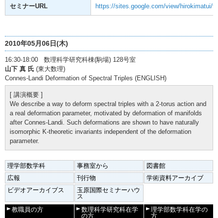
セミナーURL
https://sites.google.com/view/hirokimatui/
2010年05月06日(木)
16:30-18:00 数理科学研究科棟(駒場) 128号室
山下 真 氏
(東大数理)
Connes-Landi Deformation of Spectral Triples (ENGLISH)
[ 講演概要 ]
We describe a way to deform spectral triples with a 2-torus action and
a real deformation parameter, motivated by deformation of manifolds
after Connes-Landi. Such deformations are shown to have naturally
isomorphic K-theoretic invariants independent of the deformation
parameter.
理学部数学科
事務室から
図書館
広報
刊行物
学術資料アーカイブ
ビデオアーカイブス
玉原国際セミナーハウ
ス
教職員の方
数理科学研究科在学
理学部数学科在学の
の方
方