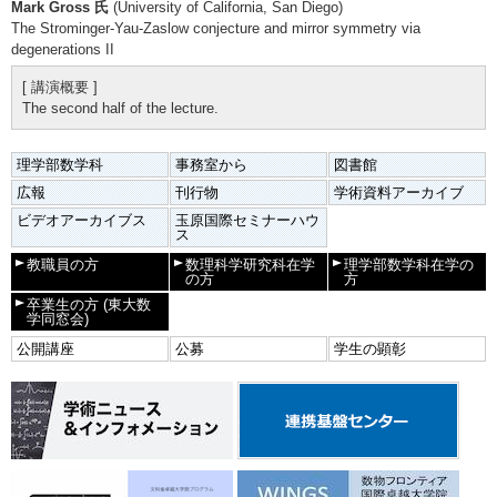
Mark Gross 氏
(University of California, San Diego)
The Strominger-Yau-Zaslow conjecture and mirror symmetry via
degenerations II
[ 講演概要 ]
The second half of the lecture.
理学部数学科
事務室から
図書館
広報
刊行物
学術資料アーカイブ
ビデオアーカイブス
玉原国際セミナーハウ
ス
教職員の方
数理科学研究科在学
理学部数学科在学の
の方
方
卒業生の方
(東大数
学同窓会)
公開講座
公募
学生の顕彰