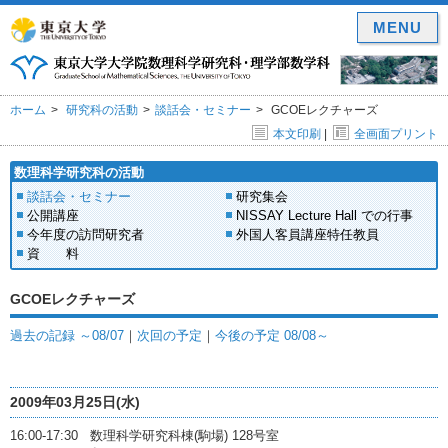
MENU
ホーム
研究科の活動
談話会・セミナー
GCOEレクチャーズ
本文印刷
|
全画面プリント
数理科学研究科の活動
談話会・セミナー
研究集会
公開講座
NISSAY Lecture Hall での行事
今年度の訪問研究者
外国人客員講座特任教員
資 料
GCOEレクチャーズ
過去の記録 ～08/07
｜
次回の予定
｜
今後の予定 08/08～
2009年03月25日(水)
16:00-17:30 数理科学研究科棟(駒場) 128号室