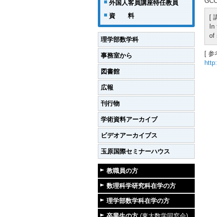
GCO
外国人客員講座特任教員
資 料
[
In
of
理学部数学科
[ 参
事務室から
http
図書館
広報
刊行物
学術資料アーカイブ
ビデオアーカイブス
玉原国際セミナーハウス
教職員の方
数理科学研究科在学の方
理学部数学科在学の方
卒業生の方
(東大数学同窓会)