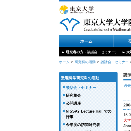
ホーム
研究者の方
（談話会・セミナー）
大
ホーム
研究科の活動
談話会・セミナー
講
数理科学研究科の活動
過去
談話会・セミナー
研究集会
公開講座
20
NISSAY Lecture Hall での
15
行事
大学
今年度の訪問研究者
Joa