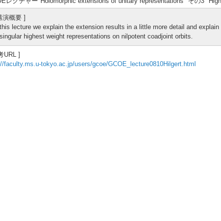
Eレクチャー"Holomorphic extensions of unitary representations" その3 "Highes
 講演概要 ]
 this lecture we explain the extension results in a little more detail and explai
 singular highest weight representations on nilpotent coadjoint orbits.
考URL ]
://faculty.ms.u-tokyo.ac.jp/users/gcoe/GCOE_lecture0810Hilgert.html