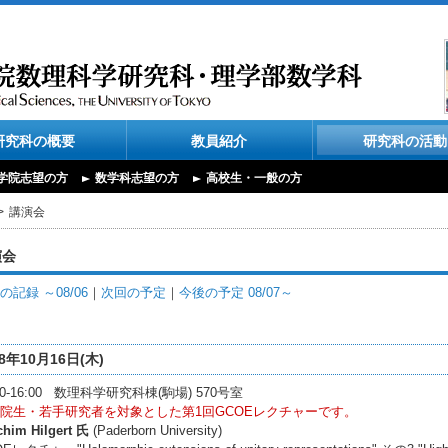
研究科の概要
教員紹介
研究科の活動
学院志望の方
数学科志望の方
高校生・一般の方
講演会
演会
の記録 ～08/06
｜
次回の予定
｜
今後の予定 08/07～
08年10月16日(木)
:00-16:00 数理科学研究科棟(駒場) 570号室
院生・若手研究者を対象とした第1回GCOEレクチャーです。
chim Hilgert 氏
(Paderborn University)