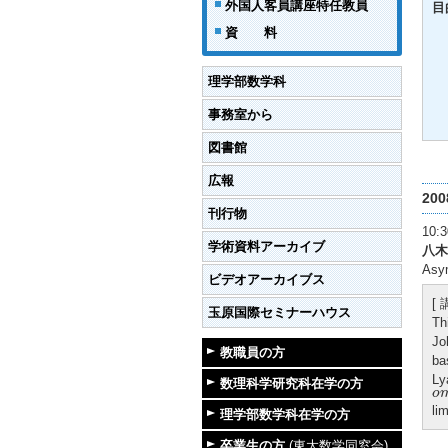
外国人客員講座特任教員
目
資 料
理学部数学科
事務室から
図書館
広報
20
刊行物
10
学術資料アーカイブ
八木
Asym
ビデオアーカイブス
[
玉原国際セミナーハウス
Th
Jo
教職員の方
ba
Ly
数理科学研究科在学の方
o
o
lim
理学部数学科在学の方
卒業生の方
(東大数学同窓会)