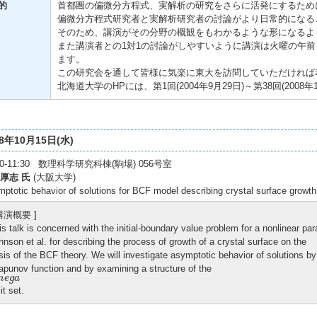
的
首都圏の偏微分方程式、実解析の研究をさらに活発にするため
偏微分方程式研究者と実解析研究者の討論がより日常的になる
そのため、講演がその分野の概観をもわかるような形になるよ
また講演者との1対1の討論がしやすいように講演は火曜の午
ます。
この研究会を通して皆様に気楽に東大を訪問していただければ
北海道大学のHPには、第1回(2004年9月29日)～第38回(200
08年10月15日(水)
:30-11:30 数理科学研究科棟(駒場) 056号室
厚志 氏
(大阪大学)
ptotic behavior of solutions for BCF model describing crystal surface growth
 講演概要 ]
is talk is concerned with the initial-boundary value problem for a nonlinear p
hnson et al. for describing the process of growth of a crystal surface on the
sis of the BCF theory. We will investigate asymptotic behavior of solutions by
apunov function and by examining a structure of the
m
e
g
a
m
e
g
a
it set.