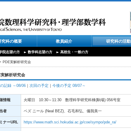
研究科の概要
教員紹介
研究科の活動
学院志望の方
数学科志望の方
高校生・一般の方
PDE実解析研究会
E実解析研究会
の記録 ～08/06
｜
次回の予定
｜
今後の予定 08/07～
催情報
火曜日
10:30～11:30
数理科学研究科棟(駒場) 056号室
当者
ベズ ニール (Neal BEZ)、石毛和弘、儀我美一
ミナーURL
https://www.math.sci.hokudai.ac.jp/coe/sympo/pde_ra/