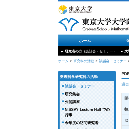
ホーム
研究者の方
（談話会・セミナー）
大
ホーム
研究科の活動
談話会・セミナー
PD
数理科学研究科の活動
過去
談話会・セミナー
研究集会
開
公開講座
担
NISSAY Lecture Hall での
行事
セ
今年度の訪問研究者