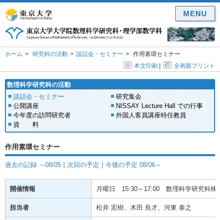
MENU
ホーム
研究科の活動
談話会・セミナー
作用素環セミナー
本文印刷
|
全画面プリント
数理科学研究科の活動
談話会・セミナー
研究集会
公開講座
NISSAY Lecture Hall での行事
今年度の訪問研究者
外国人客員講座特任教員
資 料
作用素環セミナー
過去の記録 ～08/05
｜
次回の予定
｜
今後の予定 08/06～
開催情報
月曜日
15:30～17:00
数理科学研究科棟(
担当者
松井 宏樹、木田 良才、河東 泰之