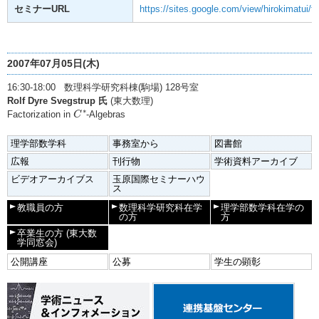
セミナーURL
https://sites.google.com/view/hirokimatui/
2007年07月05日(木)
16:30-18:00 数理科学研究科棟(駒場) 128号室
Rolf Dyre Svegstrup 氏
(東大数理)
C
∗
∗
Factorization in
-Algebras
C
理学部数学科
事務室から
図書館
広報
刊行物
学術資料アーカイブ
ビデオアーカイブス
玉原国際セミナーハウ
ス
教職員の方
数理科学研究科在学
理学部数学科在学の
の方
方
卒業生の方
(東大数
学同窓会)
公開講座
公募
学生の顕彰