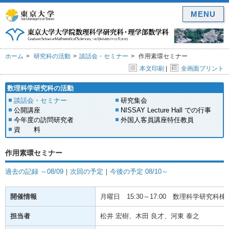
MENU
ホーム
研究科の活動
談話会・セミナー
作用素環セミナー
本文印刷
|
全画面プリント
数理科学研究科の活動
談話会・セミナー
研究集会
公開講座
NISSAY Lecture Hall での行事
今年度の訪問研究者
外国人客員講座特任教員
資 料
作用素環セミナー
過去の記録 ～08/09
｜
次回の予定
｜
今後の予定 08/10～
開催情報
月曜日
15:30～17:00
数理科学研究科棟(
担当者
松井 宏樹、木田 良才、河東 泰之