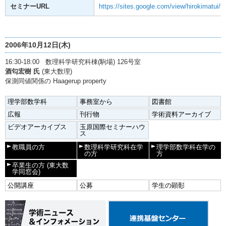
セミナーURL
https://sites.google.com/view/hirokimatui/
2006年10月12日(木)
16:30-18:00 数理科学研究科棟(駒場) 126号室
酒匂宏樹 氏
(東大数理)
保測同値関係の Haagerup property
理学部数学科
事務室から
図書館
広報
刊行物
学術資料アーカイブ
ビデオアーカイブス
玉原国際セミナーハウ
ス
教職員の方
数理科学研究科在学
理学部数学科在学の
の方
方
卒業生の方
(東大数
学同窓会)
公開講座
公募
学生の顕彰