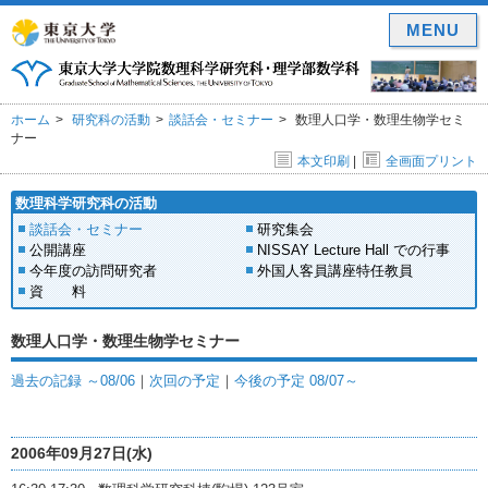
MENU
ホーム
研究科の活動
談話会・セミナー
数理人口学・数理生物学セミ
ナー
本文印刷
|
全画面プリント
数理科学研究科の活動
談話会・セミナー
研究集会
公開講座
NISSAY Lecture Hall での行事
今年度の訪問研究者
外国人客員講座特任教員
資 料
数理人口学・数理生物学セミナー
過去の記録 ～08/06
｜
次回の予定
｜
今後の予定 08/07～
2006年09月27日(水)