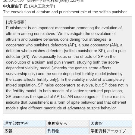
16:30-17:30 数理科学研究科棟(駒場) 123号室
中丸麻由子 氏
(東京工業大学)
The coevolution of altruism and punishment:role of the selfish punisher
[ 講演概要 ]
Punishment is an important mechanism promoting the evolution of
altruism among nonrelatives. We investigate the coevolution of
altruism and punitive behavior, considering four strategies: a
cooperator who punishes defectors (AP), a pure cooperator (AN), a
defector who punishes defectors (selfish punisher or SP), and a pure
defector (SN). We especially focus on the effects of SP on the
coevolution of altruism and punishment, studying both the score-
dependent viability model (whereby the game's score affects
survivorship only) and the score-dependent fertility model (whereby
the score affects fertility only). In the viability model of a completely
mixed population, SP helps cooperators to evolve, but SP does not in
the fertility model. In both models of a lattice-structured population,
SP promotes the spread of AP, but AN discourages it. These results
indicate that punishment is a form of spite behavior and that different
models give different magnitude of advantage to spite behavior.
理学部数学科
事務室から
図書館
広報
刊行物
学術資料アーカイブ