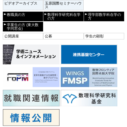
ビデオアーカイブス
玉原国際セミナーハウ
ス
教職員の方
数理科学研究科在学
理学部数学科在学の
の方
方
卒業生の方
(東大数
学同窓会)
公開講座
公募
学生の顕彰