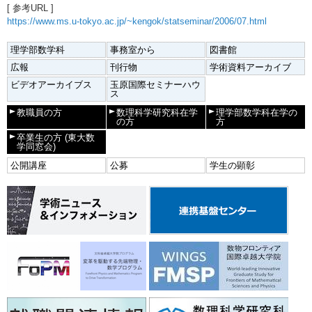
[ 参考URL ]
https://www.ms.u-tokyo.ac.jp/~kengok/statseminar/2006/07.html
理学部数学科
事務室から
図書館
広報
刊行物
学術資料アーカイブ
ビデオアーカイブス
玉原国際セミナーハウ
ス
教職員の方
数理科学研究科在学
理学部数学科在学の
の方
方
卒業生の方
(東大数
学同窓会)
公開講座
公募
学生の顕彰