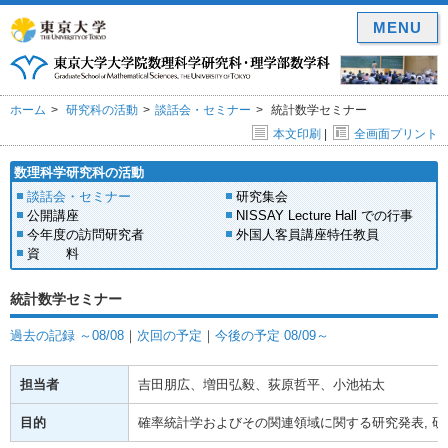
MENU
ホーム
研究科の活動
談話会・セミナー
統計数学セミナー
本文印刷
|
全画面プリント
数理科学研究科の活動
談話会・セミナー
研究集会
公開講座
NISSAY Lecture Hall での行事
今年度の訪問研究者
外国人客員講座特任教員
資 料
統計数学セミナー
過去の記録 ～08/08
｜
次回の予定
｜
今後の予定 08/09～
担当者
吉田朋広、増田弘毅、荻原哲平、小池祐太
目的
確率統計学およびその関連領域に関する研究発表, 研