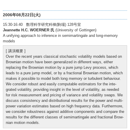
2006年08月22日(火)
15:30-16:40 数理科学研究科棟(駒場) 128号室
Jeannette H.C. WOERNER 氏
(University of Gottingen)
A unifying approach to inference in semimartingale and long-memory
models
[ 講演概要 ]
Over the recent years classical stochastic volatility models based on
Brownian motion have been generalized in different ways, either
replacing the Brownian motion by a pure jump Levy process, which
leads to a pure jump model, or by a fractional Brownian motion, which
makes it possible to model both long memory or turbulent behaviour.
We consider robust and easily computable estimators for the inte-
grated volatility, providing insight in the level of volatility, as needed
for risk measurement and pricing of variance and volatility swaps. We
discuss consistency and distributional results for the power and multi-
power variation estimates based on high frequency data. Furthermore,
we consider robustness against additive components and compare the
results for the different classes of semimartingale and fractional Brow-
nian motion models.