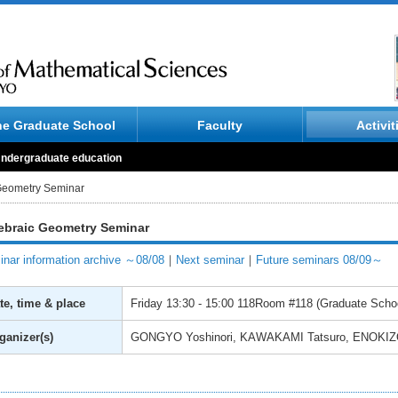
he Graduate School
Faculty
Activit
ndergraduate education
Geometry Seminar
ebraic Geometry Seminar
nar information archive ～08/08
｜
Next seminar
｜
Future seminars 08/09～
te, time & place
Friday
13:30 - 15:00
118Room #118 (Graduate School
ganizer(s)
GONGYO Yoshinori, KAWAKAMI Tatsuro, ENOKI