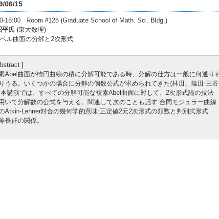
9/06/15
0-18:00 Room #128 (Graduate School of Math. Sci. Bldg.)
昭平氏
(東大数理)
ベル曲面の分解と2次形式
bstract ]
素Abel曲面が楕円曲線の積に分解可能である時、分解の仕方は一般に何通り
りうる。いくつかの場合に分解の個数公式が求められてきた(林田、塩田-三谷
。本講演では、すべての分解可能な複素Abel曲面に対して、2次形式論の技法
用いて分解数の公式を与える。関連して次のことも話す:合同モジュラー曲線
のAtkin-Lehner対合の幾何学的意味;正定値2元2次形式の類数と判別式形式
等長群の関係。