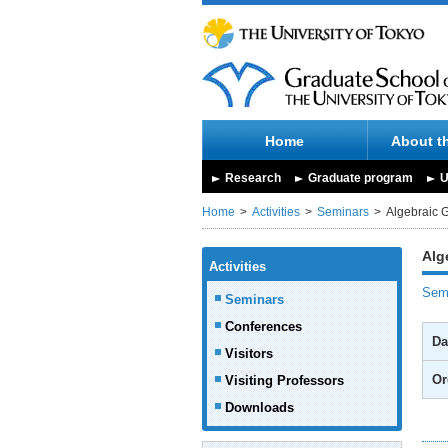
Home
About t
Research
Graduate program
U
Home
Activities
Seminars
Algebraic 
Alg
Activities
Semi
Seminars
Conferences
Da
Visitors
Or
Visiting Professors
Downloads