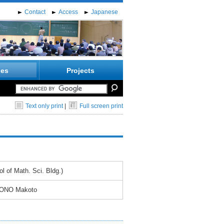
Contact
Access
Japanese
ies
Projects
Text only print
|
Full screen print
 of Math. Sci. Bldg.)
ZONO Makoto