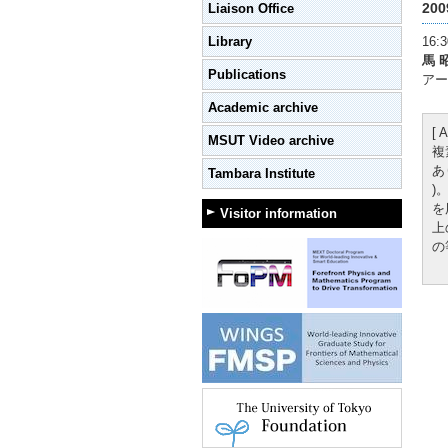
200
Liaison Office
Library
16:3
馬 
Publications
アー
Academic archive
[ A
MSUT Video archive
複
あ
Tambara Institute
)
を
Visitor information
上
の