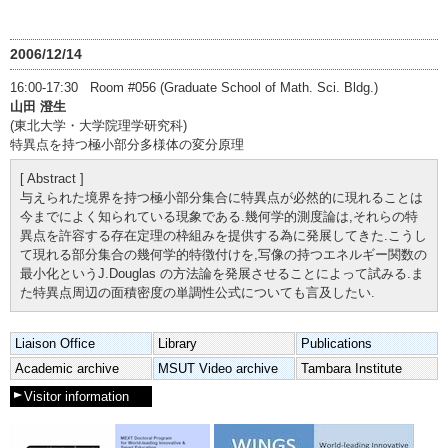
2006/12/14
16:00-17:30 Room #056 (Graduate School of Math. Sci. Bldg.)
山田 澄生
(東北大学・大学院理学研究科)
特異点を持つ極小部分多様体の変分原理
[ Abstract ]
与えられた境界を持つ極小部分集合に特異点が必然的に現れることは
今までによく知られている現象である.幾何学的測度論は,それらの特
異点を許容する存在定理の枠組みを提供する為に発展してきた.こうし
て現れる部分集合の幾何学的特徴付けを,写像の持つエネルギー関数の
最小化というJ.Douglas の方法論を発展させることによって試みる.ま
た特異点周辺の面積密度の単調性公式についても言及したい.
Liaison Office
Library
Publications
Academic archive
MSUT Video archive
Tambara Institute
Visitor information