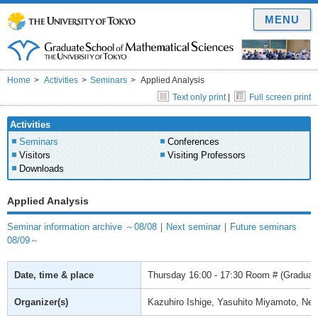
MENU
Home
Activities
Seminars
Applied Analysis
Text only print
|
Full screen print
Activities
Seminars
Conferences
Visitors
Visiting Professors
Downloads
Applied Analysis
Seminar information archive ～08/08
｜
Next seminar
｜
Future seminars
08/09～
Date, time & place
Thursday
16:00 - 17:30
Room # (Graduate
Organizer(s)
Kazuhiro Ishige, Yasuhito Miyamoto, Ne