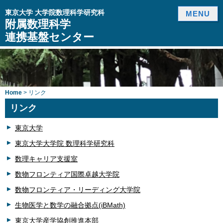
東京大学 大学院数理科学研究科
MENU
附属数理科学
連携基盤センター
Home
> リンク
リンク
東京大学
東京大学大学院 数理科学研究科
数理キャリア支援室
数物フロンティア国際卓越大学院
数物フロンティア・リーディング大学院
生物医学と数学の融合拠点(iBMath)
東京大学産学協創推進本部