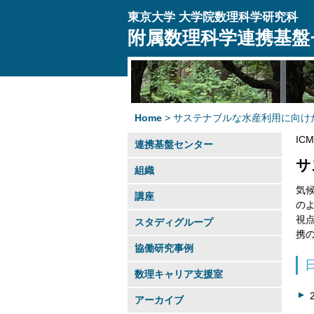
東京大学 大学院数理科学研究科
附属数理科学
連携基盤
Home
> サステナブルな水産利用に向け
IC
連携基盤センター
サ
組織
気
講座
の
視
スタディグループ
携
協働研究事例
数理キャリア支援室
アーカイブ