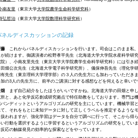
小南友里
（東京大学
大学院農学生命科学研究科
）
時弘哲治
（東京大学
大学院数理科学研究科
）
パネルディスカッションの記録
齊藤
これからパネルディスカッションを行います。司会はこのまま私、
）が続けます。御講演者の松野孝平先生（北海道大学大学院水産科学研
究院）、小南友里先生（東京大学大学院農学生命科学研究科）には引き
田畑公次先生（北海道大学電子科学研究所）、儀保伸吾先生（理化学研究所
朝有先生（東京理科大学理学部）の３人の先生方にも加わっていただき
参加の3人の先生方に、前半のご講演に対する感想などを伺えると幸いで
田畑
まず自己紹介をしたほうがいいですかね。北海道大学の田畑と申し
究所と、あと化学反応創成研究拠点で特任助教をしております。専門は
腕バンディットというアルゴリズムの研究を主にしています。機械学習
れて、それをもとに未知データに対して正しくラベルを推定するような
く扱われますが、強化学習はデータを自分で調べに行って、そこから得
いい行動を選択するように学習するというアルゴリズムの研究をしてい
学反応の触媒発見の効率的な探索などをやっています。