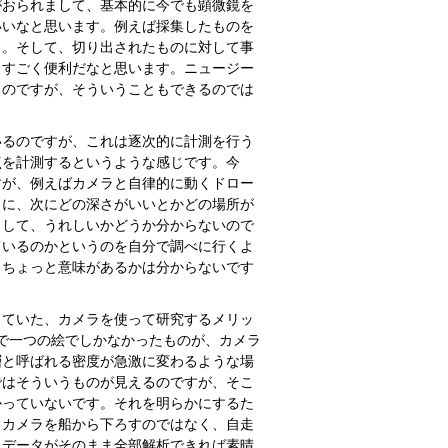
がおられまして、基本的に今でも顕微鏡を
いいなと思います。例えば採集したものを
る。そして、切り出されたものに対して事
、すごく便利だなと思います。ニュージー
るのですが、そういうこともできるのでは
るのですが、これは逐次的に計測を行う
点を計測するというような感じです。今
すが、例えばカメラと自律的に動くドロー
とに、次にどの深さがいいとかどの場所が
として、うれしいかどうか分からないので
ているのかというのを自分で調べに行くよ
。ちょっと意味があるかは分からないです
ていた、カメラを使って研究するメリッ
 mで一つの絵でしかなかったものが、カメラ
層と呼ばれる密度が急激に変わるような場
ではそういうものが見えるのですが、そこ
かっていないです。それを明らかにするた
もカメラを船から下ろすのではなく、自走
たデータがそのまま全部解析できれば素晴