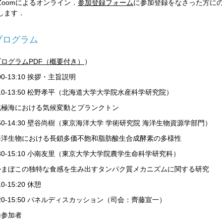
Zoomによるオンライン．
参加登録フォーム
に参加登録をなさった方に
します．
プログラム
プログラムPDF（概要付き）
）
:00-13:10 挨拶・主旨説明
:10-13:50 松野孝平（北海道大学大学院水産科学研究院）
極海における気候変動とプランクトン
:50-14:30 壁谷尚樹（東京海洋大学 学術研究院 海洋生物資源学部門）
洋生物における長鎖多価不飽和脂肪酸生合成酵素の多様性
:30-15:10 小南友里（東京大学大学院農学生命科学研究科）
まぼこの独特な食感を生み出すタンパク質メカニズムに関する研
究
10-15:20 休憩
:20-15:50 パネルディスカッション（司会：齊藤宣一）
論参加者