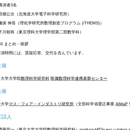
講演者3名
田畑公次（北海道大学電子科学研究所）
儀保 伸吾（理化学研究所数理創造プログラム (iTHEMS)）
下川朝有（東京理科大学理学部第二部数学科）
:50 まとめ・挨拶
講演時間には、質疑応答、交代を含んでいます。
主催
京大学大学院
数理科学研究科
附属数理科学連携基盤センター
共催
州大学
マス・フォア・インダストリ研究所
（文部科学省委託事業
AIMaP
世話人
齊藤宣一
（東京大学
大学院数理科学研究科
）norikazu[AT]g.ecc.u-t