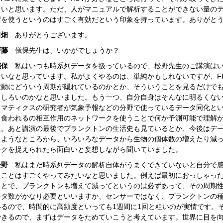
しいと思います。ただ、人がマニュアルで解析することができない量の
習を使うというのはすごく有効だという印象を持っています。ありがと
田畑
ありがとうございます。
齊藤
儀保先生は、いかがでしょうか？
儀保
私はいつも時系列データを扱っているので、松野先生のご講演はい
ろいなと思っています。私がよくやるのは、単純かもしれないですが、F
変動にどういう周期が隠れているのかとか、そういうことを見るだけで
もしろいのかなと思いました。もう一つ、自分自身はそんなに明るくな
マティクスの研究者が気象予報などの分野で使っているデータ同化という手法と
、食われるの相互作用のネットワークを使うことで何か予測可能で理解
た。あと講演の最後でプランクトンの生活史も見ているとか、今後はデ
うようなところから、いろいろなデータから生物の個体数の増えたり減
ークを捉えられたら面白いと妄想しながら聞いていました。
松野
私はまだ時系列データの解析自体がうまくできていないと自分で
たことはすごくやってみたいなと思いました。例えば最初におっしゃっ
ことで、プランクトンも増えて減ってというのは必ずあって、その周期
ータ数がかなり必要といいますか、センサーではなく、プランクトンの
いるので、時間的に高頻度といっても1週間に1回と粗いのが実情です。
できるので、まずはデータをためていこうと考えています。世界に目を