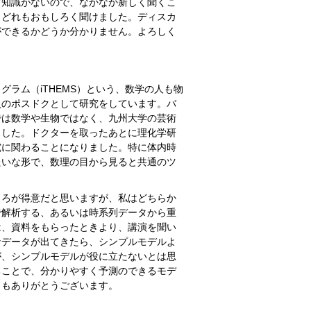
ど知識がないので、なかなか新しく聞くこ
、どれもおもしろく聞けました。ディスカ
ができるかどうか分かりません。よろしく
ラム（iTHEMS）という、数学の人も物
員のポスドクとして研究をしています。バ
では数学や生物ではなく、九州大学の芸術
ました。ドクターを取ったあとに理化学研
究に関わることになりました。特に体内時
たいな形で、数理の目から見ると共通のツ
ろが得意だと思いますが、私はどちらか
で解析する、あるいは時系列データから重
は、資料をもらったときより、講演を聞い
なデータが出てきたら、シンプルモデルよ
が、シンプルモデルが役に立たないとは思
ることで、分かりやすく予測のできるモデ
うもありがとうございます。