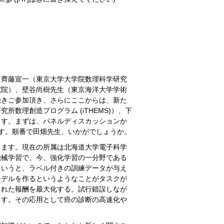
齊藤宣一（東京大学大学院数理科学研究
究院）、壁谷尚樹先生（東京海洋大学学術
続きご参加頂き、さらにここからは、新た
数理創造プログラム (iTHEMS)）、下
ます。まずは、パネルディスカッションか
す。順番で田畑先生、いかがでしょうか。
ます。現在の所属は北海道大学電子科学
機械学習で、今、強化学習の一分野である
というと、ラベル付きの訓練データが与え
モデルを作るというようなことがタスクが
られた報酬を最大化する。試行錯誤しなが
ます。その応用として癌の診断の高速化や