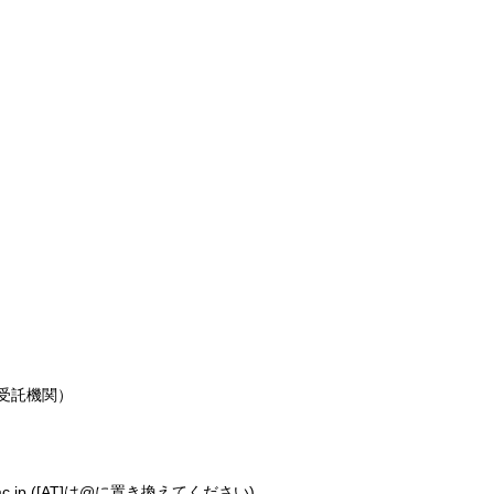
受託機関）
okyo.ac.jp ([AT]は@に置き換えてください)