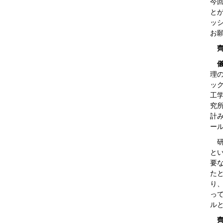
今
と
ッ
お
理
ッ
工
究
計
ー
研
と
要
た
り
っ
ル