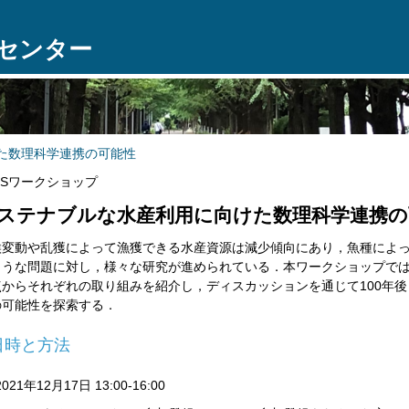
センター
た数理科学連携の可能性
MSワークショップ
ステナブルな水産利用に向けた数理科学連携の
候変動や乱獲によって漁獲できる水産資源は減少傾向にあり，
魚種によ
ような問題に対し，様々な研究が進められている．
本ワークショップで
点からそれぞれの取り組みを紹介し，
ディスカッションを通じて100年
の可能性を探索する．
日時と方法
2021年12月17日 13:00-16:00