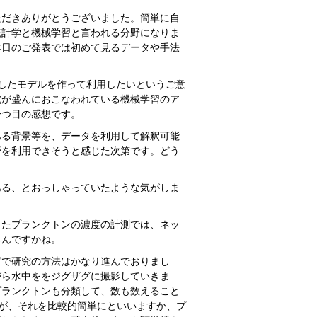
だきありがとうございました。簡単に自
統計学と機械学習と言われる分野になりま
本日のご発表では初めて見るデータや手法
したモデルを作って利用したいというご意
究が盛んにおこなわれている機械学習のア
一つ目の感想です。
る背景等を、データを利用して解釈可能
野を利用できそうと感じた次第です。どう
る、とおっしゃっていたような気がしま
たプランクトンの濃度の計測では、ネッ
るんですかね。
で研究の方法はかなり進んでおりまし
がら水中ををジグザグに撮影していきま
プランクトンも分類して、数も数えること
すが、それを比較的簡単にといいますか、プ