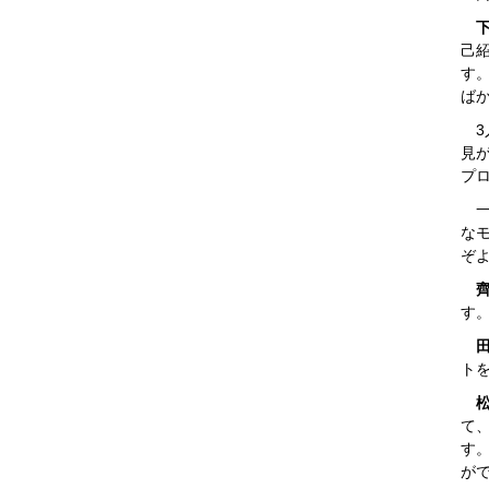
下
己
す
ば
3
見
プ
一
な
ぞ
す
ト
て
す
が