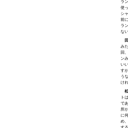
ラ
使
シ
前
ラ
な
み
回
ン
い
す
う
け
トは
で
所
に
め
す