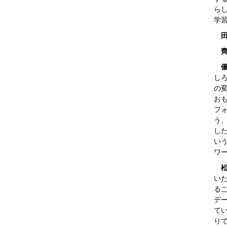
ら
学
し
の
お
フォ
う
し
い
ワ
い
る
デ
て
り