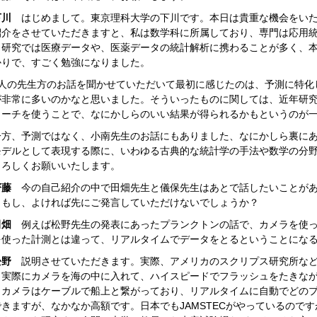
川
はじめまして。東京理科大学の下川です。本日は貴重な機会をいた
紹介をさせていただきますと、私は数学科に所属しており、専門は応用
。研究では医療データや、医薬データの統計解析に携わることが多く、
かりで、すごく勉強になりました。
人の先生方のお話を聞かせていただいて最初に感じたのは、予測に特化
が非常に多いのかなと思いました。そういったものに関しては、近年研
ローチを使うことで、なにかしらのいい結果が得られるかもというのが
方、予測ではなく、小南先生のお話にもありました、なにかしら裏にあ
モデルとして表現する際に、いわゆる古典的な統計学の手法や数学の分
よろしくお願いいたします。
齊藤
今の自己紹介の中で田畑先生と儀保先生はあとで話したいことがあ
。もし、よければ先にご発言していただけないでしょうか？
田畑
例えば松野先生の発表にあったプランクトンの話で、カメラを使っ
を使った計測とは違って、リアルタイムでデータをとるということにな
松野
説明させていただきます。実際、アメリカのスクリプス研究所など
、実際にカメラを海の中に入れて、ハイスピードでフラッシュをたきな
。カメラはケーブルで船上と繋がっており、リアルタイムに自動でどの
できますが、なかなか高額です。日本でもJAMSTECがやっているので