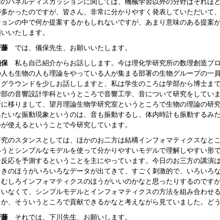
回のパネルディスカッションに関しては、機械学習以外の分野はそれほ
が多かったのですが、皆さん、非常に分かりやすく発表していただいて
ションの中で何か提案するかもしれないですが、あまり意味のある提案
願いいたします。
齊藤
では、儀保先生、お願いいたします。
儀保
私も自己紹介からお話しします。今は理化学研究所の数理創造プログ
の人も生物の人も理論をやっている人が集まる部署の生物グループの一
クグラウンドを少しお話ししますと、私は学生のころは学部から博士ま
学部の音響設計学科というところで音響工学、音について研究をしてい
所に移りまして、望月理論生物学研究室というところで生物の理論の研
みたいな振動現象というのは、音も振動するし、体内時計も振動するみ
ルが使えるということで今研究しています。
究のスタンスとしては、ほかのお二方は結構インフォマティクスなとこ
いうとシンプルなモデルを使って分かりやすいモデルで理解しやすい形
な反応を予測するということを主にやっています。今日のお三方の講演
ときのほうがいろいろなデータが出てきて、すごく刺激的で、いろいろ
、むしろインフォマティクスのほうがいいのかなと思ったりするのです
ていなくて、シンプルモデルとインフォマティクスの方法を組み合わせ
とか、そういうところで貢献できるかなと考えながら見ていました。ど
齊藤
それでは、下川先生、お願いします。