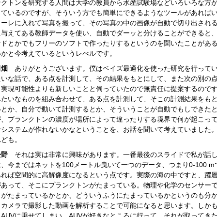
ンクトンを研究する人間は大学の教員から水産試験場などいろいろな方
っているのですが、そういう方でも簡単にできるようなツールがあれば
ャーレに入れて写真を撮って、その写真の中の画像が自動で切り出され
に与えてある教師データを使い、自動でダーッと分けることができると
ンドとかでもフリーのソフトで作ったりするというのを聞いたことがあ
いかと今考えているというレべルです。
田畑
ありがとうございます。僕はベイズ最適化を使った研究を行ってい
たいな話で、ある点を計測して、その結果をもとにして、また次の別の
、実現可能性よりも新しいことと伺っていたので無責任に提案するので
みたいなものを組み合わせて、ある点を計測して、そこの計測結果をも
いとか、自分で動いて計測するとか、そういうことが自動でもしできた
が、プランクトンの濃度が場所によって違ったりする境界で何が起こっ
なシステムが作れないかなということを、お話を聞いて考えていました
れども。
松野
それは実は非常に興味があります。一番最後のスライドで私が話し
、今まではネットを100メートル曳いて一つのデータ、つまり0-100
あれば空間的に高解像度になるという点です。実際の海の中ですと、躍
があって、そこにプランクトンがたまっている。物理や化学のセンサー
何がたまっているかとか、どういうふうにたまっているかというのも分
、カメラで撮影した動画を解析することで可能になると思います。しか
るAUVに乗せてしまい、AUVが好きなところに行って、それが取ってき