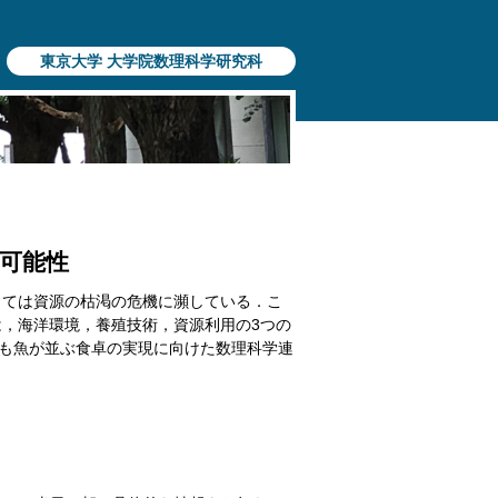
東京大学 大学院数理科学研究科
可能性
っては資源の枯渇の危機に瀕している．
こ
は，海洋環境，養殖技術，
資源利用の3つの
後も魚が並ぶ食卓の実現に向け
た数理科学連