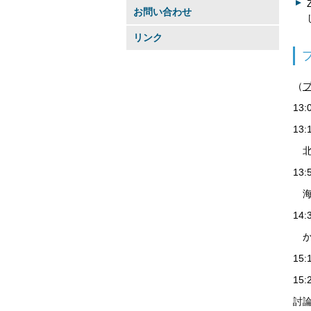
お問い合わせ
リンク
（
13
13
北
13
海
14
か
15:
15
討