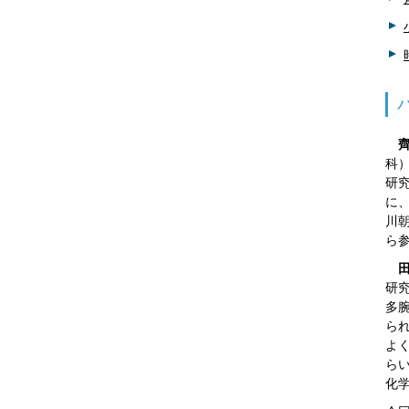
科
研
に、
川
ら
研
多
ら
よ
ら
化