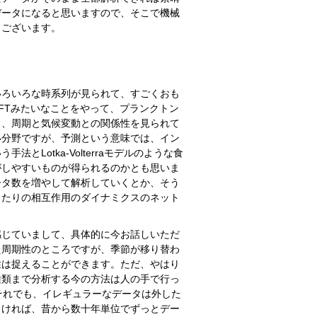
データになると思いますので、そこで機械
うございます。
ろいろな時系列が見られて、すごくおも
FTみたいなことをやって、プランクトン
も、周期と気候変動との関係性を見られて
い分野ですが、予測という意味では、イン
Lotka-Volterraモデルのような食
がしやすいものが得られるのかとも思いま
ータ数を増やして解析していくとか、そう
ったりの相互作用のダイナミクスのネット
感じていまして、具体的に今お話しいただ
た周期性のところですが、季節が移り替わ
性は捉えることができます。ただ、やはり
種類まで分析する今の方法は人の手で行っ
それでも、イレギュラーなデータは外した
向ければ、昔から数十年単位でずっとデー