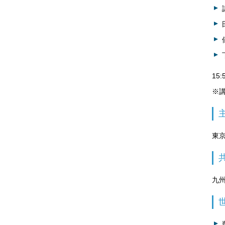
15
※
東
九