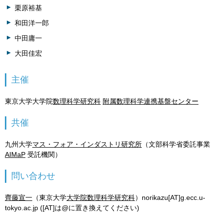
栗原裕基
和田洋一郎
中田庸一
大田佳宏
主催
東京大学大学院
数理科学研究科
附属数理科学連携基盤センター
共催
九州大学
マス・フォア・インダストリ研究所
（文部科学省委託事業
AIMaP
受託機関）
問い合わせ
齊藤宣一
（東京大学
大学院数理科学研究科
）norikazu[AT]g.ecc.u-
tokyo.ac.jp ([AT]は@に置き換えてください)