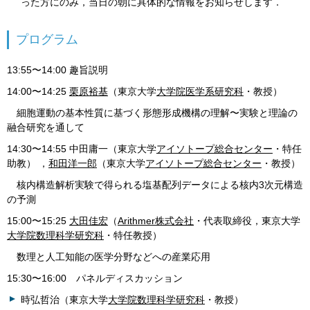
った方にのみ，当日の朝に具体的な情報をお知らせします．
プログラム
13:55〜14:00 趣旨説明
14:00〜14:25
栗原裕基
（東京大学
大学院医学系研究科
・教授）
細胞運動の基本性質に基づく形態形成機構の理解 〜実験と理論の
融合研究を通して
14:30〜14:55 中田庸一（東京大学
アイソトープ総合センター
・特任
助教） ，
和田洋一郎
（東京大学
アイソトープ総合センター
・教授）
核内構造解析実験で得られる塩基配列データによる核内3次元構
造
の予測
15:00〜15:25
大田佳宏
（
Arithmer株式会社
・代表取締役，東京大学
大学院数理科学研究科
・特任教授）
数理と人工知能の医学分野などへの産業応用
15:30〜16:00 パネルディスカッション
時弘哲治（東京大学
大学院数理科学研究科
・教授）