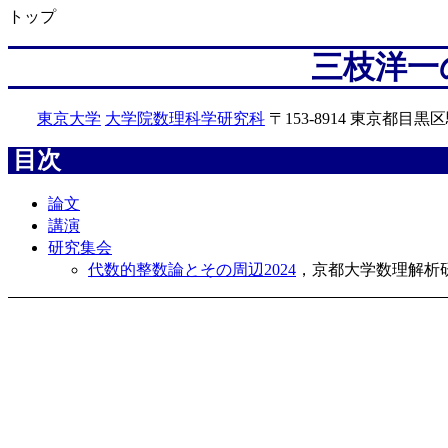
トップ
三枝洋一
東京大学
大学院数理科学研究科
〒153-8914 東京都目黒区駒
目次
論文
講演
研究集会
代数的整数論とその周辺2024
，京都大学数理解析研究