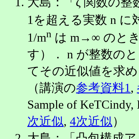
大島：「ζ 関数の
1を超える実数 n に対
n
1/m
は m→∞ のとき
す）． n が整数
てその近似値を求め
（講演の
参考資料1
,
Sample of KeTCindy, 
次近似
,
4次近似
）
大島：「凸包構成ア