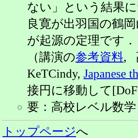
ない」という結果につ
良寛が出羽国の鶴岡
が起源の定理です．
（講演の
参考資料
,
KeTCindy,
Japanese t
接円に移動して[DoFl
要：高校レベル数学
トップページ
へ